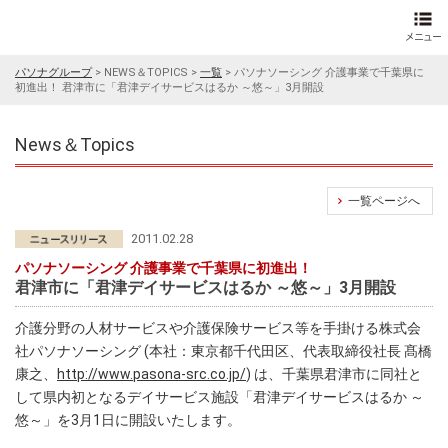
パソナグループ
>
NEWS＆TOPICS
>
一覧
>
パソナソーシング 介護事業で千葉県に
初進出！ 君津市に「君津デイサービスはるか ～悠～」3月開設
News＆Topics
一覧ページへ
2011.02.28
パソナソーシング 介護事業で千葉県に初進出！
君津市に「君津デイサービスはるか ～悠～」3月開設
介護分野の人材サービスや介護保険サービス等を手掛ける株式会
社パソナソーシング (本社：東京都千代田区、代表取締役社長 髙橋
康之、
http://www.pasona-src.co.jp/
) は、千葉県君津市に同社と
して県内初となるデイサービス施設「君津デイサービスはるか ～
悠～」を3月1日に開設いたします。