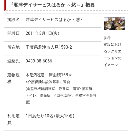
『君津デイサービスはるか ～悠～』概要
施設名
君津デイサービスはるか ～悠～
開設日
2011年3月1日(火)
参考
施設におけ
所在地
千葉県君津市人見1593-2
るレクリエ
ーションの
連絡先
0439-88-6066
イメージ
建物規
木造2階建 床面積168㎡
模
※介護保険法設置基準に適合
(食堂兼機能訓練室、静養室、浴室･脱衣所、
トイレ、洗面所、介護相談室、事務室等を設
置)
利用定
1日あたり10名 (最大15名)
員