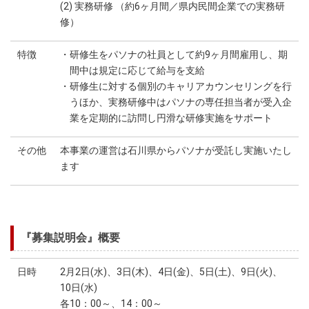
(2) 実務研修 （約6ヶ月間／県内民間企業での実務研
修）
特徴
・研修生をパソナの社員として約9ヶ月間雇用し、期
間中は規定に応じて給与を支給
・研修生に対する個別のキャリアカウンセリングを行
うほか、実務研修中はパソナの専任担当者が受入企
業を定期的に訪問し円滑な研修実施をサポート
その他
本事業の運営は石川県からパソナが受託し実施いたし
ます
『募集説明会』概要
日時
2月2日(水)、3日(木)、4日(金)、5日(土)、9日(火)、
10日(水)
各10：00～、14：00～