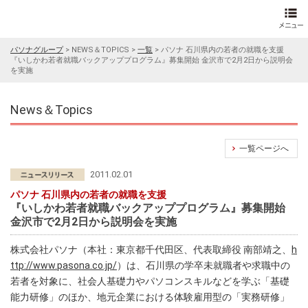
パソナグループ
>
NEWS＆TOPICS
>
一覧
>
パソナ 石川県内の若者の就職を支援
『いしかわ若者就職バックアッププログラム』募集開始 金沢市で2月2日から説明会
を実施
News＆Topics
一覧ページへ
2011.02.01
パソナ 石川県内の若者の就職を支援
『いしかわ若者就職バックアッププログラム』募集開始
金沢市で2月2日から説明会を実施
株式会社パソナ（本社：東京都千代田区、代表取締役 南部靖之、
h
ttp://www.pasona.co.jp/
）は、石川県の学卒未就職者や求職中の
若者を対象に、社会人基礎力やパソコンスキルなどを学ぶ「基礎
能力研修」のほか、地元企業における体験雇用型の「実務研修」