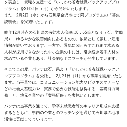
を実施し、就職を支援する『いしかわ若者就職バックアッププロ
グラム』を2月21日（月）から開始いたします。
また、2月2日（水）から石川県金沢市にて同プログラムの「募集
説明会」を実施いたします。
昨年12月時点の石川県の有効求人倍率は0．65倍となり（石川労働
局）、ゆるやかな改善傾向にあるものの、依然として厳しい雇用
情勢が続いております。一方で、景気に関わらずこれまで求める
人材が採用できなかった中小企業の中には、引き続き若手人材を
求めている企業もあり、社会的なミスマッチが発生しています。
そこでこの度、パソナは石川県より『いしかわ若者就職バックア
ッププログラム』を受託し、2月21日（月）から事業を開始いたし
ます。当事業では、コミュニケーション能力やビジネスマナーな
どの社会人基礎力や、実務で必要な技能を修得する「基礎能力研
修」と、地元企業での「実務研修」を実施いたします。
パソナは当事業を通じて、学卒未就職者等のキャリア形成を支援
するとともに、県内の企業とのマッチングを通じて石川県の地域
活性に貢献してまいります。