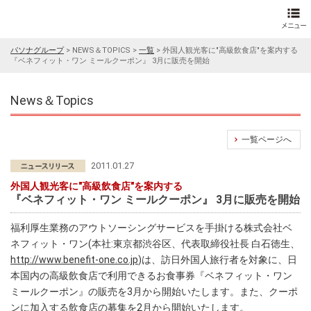
パソナグループ
>
NEWS＆TOPICS
>
一覧
>
外国人観光客に"高級飲食店"を案内する
『ベネフィット・ワン ミールクーポン』 3月に販売を開始
News＆Topics
一覧ページへ
2011.01.27
外国人観光客に"高級飲食店"を案内する
『ベネフィット・ワン ミールクーポン』 3月に販売を開始
福利厚生業務のアウトソーシングサービスを手掛ける株式会社ベ
ネフィット・ワン(本社:東京都渋谷区、代表取締役社長 白石徳生、
http://www.benefit-one.co.jp
)は、訪日外国人旅行者を対象に、日
本国内の高級飲食店で利用できるお食事券『ベネフィット・ワン
ミールクーポン』の販売を3月から開始いたします。また、クーポ
ンに加入する飲食店の募集を2月から開始いたします。