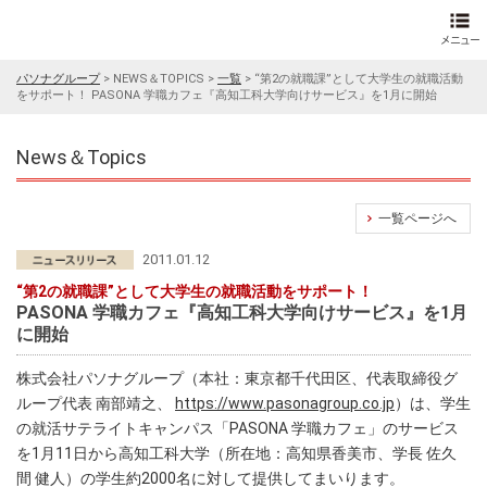
パソナグループ
>
NEWS＆TOPICS
>
一覧
>
“第2の就職課”として大学生の就職活動
をサポート！ PASONA 学職カフェ『高知工科大学向けサービス』を1月に開始
News＆Topics
一覧ページへ
2011.01.12
“第2の就職課”として大学生の就職活動をサポート！
PASONA 学職カフェ『高知工科大学向けサービス』を1月
に開始
株式会社パソナグループ（本社：東京都千代田区、代表取締役グ
ループ代表 南部靖之、
https://www.pasonagroup.co.jp
）は、学生
の就活サテライトキャンパス「PASONA 学職カフェ」のサービス
を1月11日から高知工科大学（所在地：高知県香美市、学長 佐久
間 健人）の学生約2000名に対して提供してまいります。