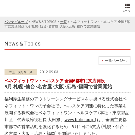
パソナグループ
>
NEWS＆TOPICS
>
一覧
>
ベネフィットワン・ヘルスケア 全国6都
市に支店開設 9月 札幌･仙台･名古屋･大阪･広島･福岡で営業開始
News＆Topics
一覧ページへ
2012.09.03
ベネフィットワン・ヘルスケア 全国6都市に支店開設
9月 札幌･仙台･名古屋･大阪･広島･福岡で営業開始
福利厚生業務のアウトソーシングサービスを手掛ける株式会社ベ
ネフィット・ワンの子会社で、ヘルスケア関連に特化した事業を
展開する株式会社ベネフィットワン・ヘルスケア (本社：東京都品
川区、代表取締役社長 太田努、
www.bohc.co.jp
) は、全国主要都
市部での営業活動を強化するため、9月1日に6支店 (札幌・仙台・
名古屋・大阪・広島・福岡) を開設いたしました。