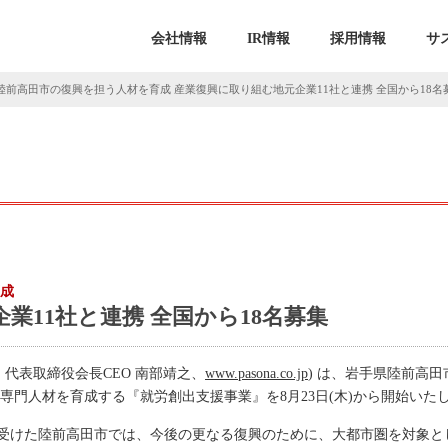
会社情報
IR情報
採用情報
サ
陸前高田市の復興を担う人材を育成 産業復興に取り組む地元企業11社と連携 全国から18名
育成
業11社と連携 全国から18名募集
、代表取締役会長CEO 南部靖之、
www.pasona.co.jp
) は、岩手県陸前高
専門人材を育成する『就労創出支援事業』を8月23日(木)から開始いた
受けた陸前高田市では、今後の更なる復興のために、大都市圏を対象と