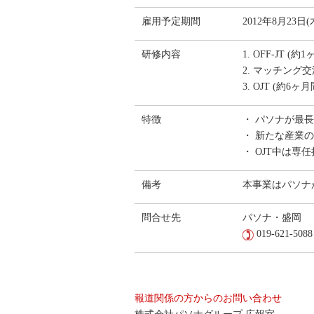
雇用予定期間
2012年8月23日(
研修内容
1. OFF‐JT
2. マッチング
3. OJT (約
特徴
・ パソナが最
・ 新たな産業
・ OJT中は
備考
本事業はパソナ
問合せ先
パソナ・盛岡
019-621-5088
報道関係の方からのお問い合わせ