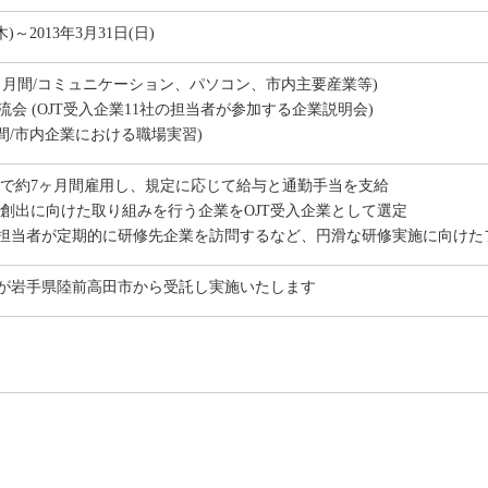
木)～2013年3月31日(日)
 (約1ヶ月間/コミュニケーション、パソコン、市内主要産業等)
交流会 (OJT受入企業11社の担当者が参加する企業説明会)
6ヶ月間/市内企業における職場実習)
長で約7ヶ月間雇用し、規定に応じて給与と通勤手当を支給
の創出に向けた取り組みを行う企業をOJT受入企業として選定
専任担当者が定期的に研修先企業を訪問するなど、円滑な研修実施に向け
が岩手県陸前高田市から受託し実施いたします