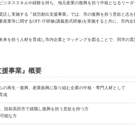
ビジネススキルや経験を持ち、地元産業の復興を担う中核となるリーダ
受託し実施する『就労創出支援事業』では、市の復興を担う意欲と志を持
業等に関するOFF‐JT研修(講義形式研修)を実施すると共に、市内企業
未来を担う人材を育成し市内企業とマッチングを図ることで、同市の震
支援事業』概要
らの再生・復興、産業振興に取り組む企業の中核・専門人材として
育成
で、陸前高田市で就職し復興を担う意欲を持つ方
が可能な方