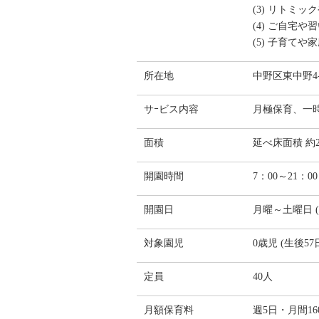
(3) リトミ
(4) ご自宅
(5) 子育て
所在地
中野区東中野4-
サｰビス内容
月極保育、一時
面積
延べ床面積 約22
開園時間
7：00～21：00
開園日
月曜～土曜日 
対象園児
0歳児 (生後5
定員
40人
月額保育料
週5日・月間1