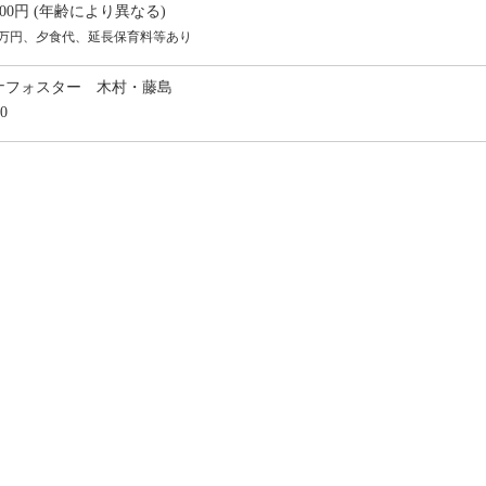
0,000円 (年齢により異なる)
3万円、夕食代、延長保育料等あり
ナフォスター 木村・藤島
0