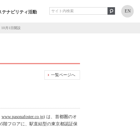
EN
ステナビリティ活動
10月1日開設
一覧ページへ
、
www.pasonafoster.co.jp
) は、首都圏のオ
』の5階フロアに、駅直結型の東京都認証保