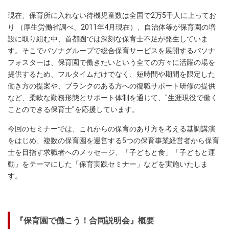
現在、保育所に入れない待機児童数は全国で2万5千人に上ってお
り （厚生労働省調べ、2011年4月現在）、自治体等が保育園の増
設に取り組む中、首都圏では深刻な保育士不足が発生していま
す。そこでパソナグループで総合保育サービスを展開するパソナ
フォスターは、保育園で働きたいという全ての方々に活躍の場を
提供するため、フルタイムだけでなく、短時間や期間を限定した
働き方の提案や、ブランクのある方への復職サポート研修の提供
など、柔軟な勤務形態とサポート体制を通じて、"生涯現役で働く
ことのできる保育士"を応援しています。
今回のセミナーでは、これからの保育のあり方を考える基調講演
をはじめ、複数の保育園を運営する5つの保育事業経営者から保育
士を目指す求職者へのメッセージ、「子どもと食」「子どもと運
動」をテーマにした「保育実践セミナー」などを実施いたしま
す。
『保育園で働こう！合同説明会』概要