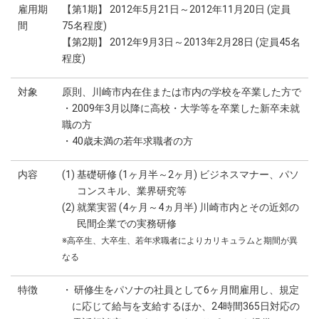
雇用期
【第1期】 2012年5月21日～2012年11月20日 (定員
間
75名程度)
【第2期】 2012年9月3日～2013年2月28日 (定員45名
程度)
対象
原則、川崎市内在住または市内の学校を卒業した方で
・2009年3月以降に高校・大学等を卒業した新卒未就
職の方
・40歳未満の若年求職者の方
内容
(1) 基礎研修 (1ヶ月半～2ヶ月) ビジネスマナー、パソ
コンスキル、業界研究等
(2) 就業実習 (4ヶ月～4ヵ月半) 川崎市内とその近郊の
民間企業での実務研修
※高卒生、大卒生、若年求職者によりカリキュラムと期間が異
なる
特徴
・ 研修生をパソナの社員として6ヶ月間雇用し、規定
に応じて給与を支給するほか、24時間365日対応の