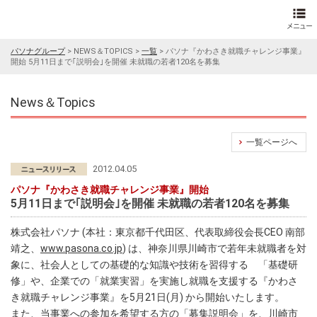
パソナグループ
>
NEWS＆TOPICS
>
一覧
>
パソナ『かわさき就職チャレンジ事業』
開始 5月11日まで｢説明会｣を開催 未就職の若者120名を募集
News＆Topics
一覧ページへ
2012.04.05
パソナ『かわさき就職チャレンジ事業』開始
5月11日まで｢説明会｣を開催 未就職の若者120名を募集
株式会社パソナ (本社：東京都千代田区、代表取締役会長CEO 南部
靖之、
www.pasona.co.jp
) は、神奈川県川崎市で若年未就職者を対
象に、社会人としての基礎的な知識や技術を習得する 「基礎研
修」や、企業での「就業実習」を実施し就職を支援する『かわさ
き就職チャレンジ事業』を5月21日(月) から開始いたします。
また、当事業への参加を希望する方の「募集説明会」を、川崎市