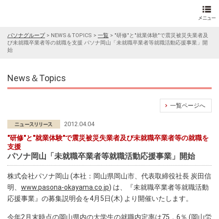
パソナグループ
>
NEWS＆TOPICS
>
一覧
>
"研修"と"就業体験"で震災被災失業者及
び未就職卒業者等の就職を支援 パソナ岡山「未就職卒業者等就職活動応援事業」開
始
News＆Topics
一覧ページへ
2012.04.04
"研修"と"就業体験"で震災被災失業者及び未就職卒業者等の就職を
支援
パソナ岡山「未就職卒業者等就職活動応援事業」開始
株式会社パソナ岡山 (本社：岡山県岡山市、代表取締役社長 炭田信
明、
www.pasona-okayama.co.jp
) は、『未就職卒業者等就職活動
応援事業』の募集説明会を4月5日(木) より開催いたします。
今年2月末時点の岡山県内の大学生の就職内定率は75．6％ (岡山労