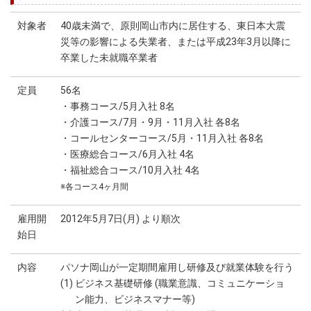
対象者
40歳未満で、原則岡山市内に居住する、東日本大震
災等の影響による失業者、または平成23年3月以降に
卒業した未就職卒業者
定員
56名
・事務コース/5月入社 8名
・介護コース/7月・9月・11月入社 各8名
・コールセンターコース/5月・11月入社 各8名
・医療総合コース/6月入社 4名
・福祉総合コース/10月入社 4名
※各コース4ヶ月間
雇用開
2012年5月7日(月) より順次
始日
内容
パソナ岡山が一定期間雇用し研修及び就業体験を行う
(1) ビジネス基礎研修 (職業意識、コミュニケーショ
ン能力、ビジネスマナー等)