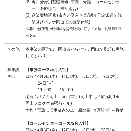
(2) 専門分野別基礎研修 (事務、介護、コールセンタ
ー、医療総合、福祉総合)
(3) 企業実地研修 (市内の受入企業/紹介予定派遣で就
業及びパソナ岡山での就業体験)
※期間中は所定の時間給を労働時間に応じて支給、別途通勤手
当支給
その他
本事業の運営は、岡山市からパソナ岡山が受託し実施
してまいります
募集説
【事務コース/5月入社】
明会
日時 / 4月5日(木)、11日(水)、17日(火)、19日(木)、
24日(火)
11：00～、15：00～
場所 / パソナ岡山 岡山本社 (岡山市北区駅元町1-6
岡山フコク生命駅前ビル)
予約 / 電話にて申込みの上、履歴書 (写真添付) を持参
【コールセンターコース/5月入社】
日時 / 4月6日(金)、12日(木)、18日(水)、20日(金)、