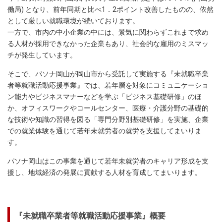
働局) となり、前年同期と比べ1．2ポイント改善したものの、依然
として厳しい就職環境が続いております。
一方で、市内の中小企業の中には、景気に関わらずこれまで求め
る人材が採用できなかった企業もあり、社会的な雇用のミスマッ
チが発生しています。
そこで、パソナ岡山が岡山市から受託して実施する『未就職卒業
者等就職活動応援事業』では、若年層を対象にコミュニケーショ
ン能力やビジネスマナーなどを学ぶ「ビジネス基礎研修」のほ
か、オフィスワークやコールセンター、医療・介護分野の基礎的
な技術や知識の習得を図る「専門分野別基礎研修」を実施、企業
での就業体験を通じて若年未就労者の就労を支援してまいりま
す。
パソナ岡山はこの事業を通じて若年未就労者のキャリア形成を支
援し、地域経済の発展に貢献する人材を育成してまいります。
『未就職卒業者等就職活動応援事業』概要