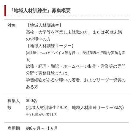
『地域人材訓練生』募集概要
対象
【地域人材訓練生】
高校・大学等を卒業し未就職の方、または40歳未満
の求職中の方
【地域人材訓練リーダー】
(※訓練生へのアドバイス等を行い、受託業務の円滑な実施を図
る)
総務・経理・翻訳・ホームページ制作・営業等の専門
分野で実務経験または
学習経験がある求職中の若者、およびリーダー資質の
ある方
募集人
300名
数
(地域人材訓練生270名、地域人材訓練リーダー30名)
※うち障がい者11名
雇用期
約6ヶ月～11ヵ月