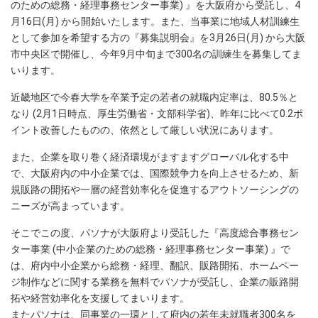
のための総務・経理事務センター事業) 』を大阪府から受託し、4
月16日(月) から開始いたします。また、当事業に地域人材訓練生
として参加を希望する方の『募集説明会』を3月26日(月) から大阪
市中央区で開催し、今年9月中旬まで300名の訓練生を募集してま
いります。
近畿地区で今春大学を卒業予定の若者の就職内定率は、80.5％と
なり (2月1日時点、厚生労働省・文部科学省)、昨年に比べて0.2ポ
イント改善したものの、依然として厳しい状況にあります。
また、企業を取り巻く経済環境がますますグローバル化する中
で、大阪府内の中小企業では、国際競争力を向上させるため、新
規販路の開拓や一層の経営効率化を促進するアウトソーシングの
ニーズが高まっています。
そこでこの度、パソナが大阪府より受託した『高度総合事務セン
ター事業 (中小企業のための総務・経理事務センター事業) 』で
は、府内中小企業から総務・経理、翻訳、販路開拓、ホームペー
ジ制作などに関する業務を無料でパソナが受託し、企業の販路開
拓や経営効率化を支援してまいります。
またパソナは、同事業の一環として府内の若年未就職者300名を