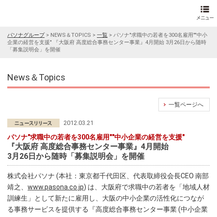
パソナグループ
>
NEWS＆TOPICS
>
一覧
>
パソナ"求職中の若者を300名雇用""中小
企業の経営を支援" 『大阪府 高度総合事務センター事業』4月開始 3月26日から随時
「募集説明会」を開催
News＆Topics
一覧ページへ
2012.03.21
パソナ"求職中の若者を300名雇用""中小企業の経営を支援"
『大阪府 高度総合事務センター事業』4月開始
3月26日から随時「募集説明会」を開催
株式会社パソナ (本社：東京都千代田区、代表取締役会長CEO 南部
靖之、
www.pasona.co.jp
) は、大阪府で求職中の若者を「地域人材
訓練生」として新たに雇用し、大阪の中小企業の活性化につなが
る事務サービスを提供する『高度総合事務センター事業 (中小企業