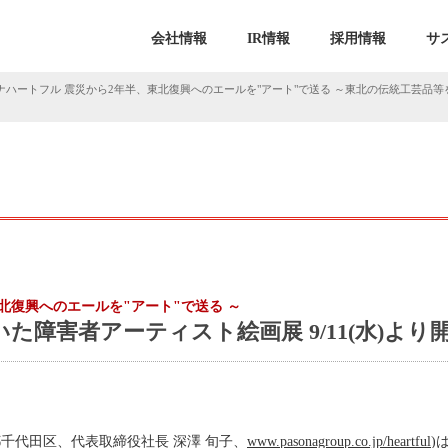
会社情報
IR情報
採用情報
サ
ナハートフル 震災から2年半、東北復興へのエールを"アート"で送る ～東北の伝統工芸品等を
北復興へのエールを"アート"で送る ～
た障害者アーティスト絵画展 9/11(水)より
千代田区、代表取締役社長 深澤 旬子、
www.pasonagroup.co.jp/heartful
)