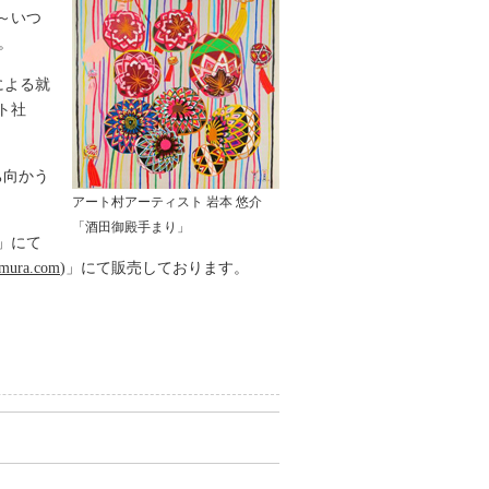
～いつ
。
による就
ト社
ち向かう
アート村アーティスト 岩本 悠介
「酒田御殿手まり」
」にて
mura.com
)」にて販売しております。