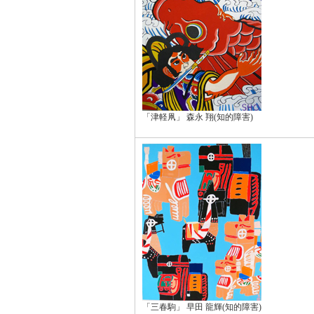
「津軽凧」 森永 翔(知的障害)
「三春駒」 早田 龍輝(知的障害)