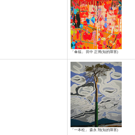
「傘福」 田中 正博(知的障害)
「一本松」 森永 翔(知的障害)