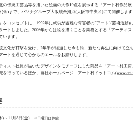
北の伝統工芸品等を描いた絵画の大作19点を展示する『アート村作品展
月8日(金)まで、パソナグループ大阪統合拠点(大阪市中央区)にて開催します
をコンセプトに、1992年に就労が困難な障害者の"アート"(芸術活動)
タートしました。2006年からは絵を描くことを業務とする「アーティス
ています。
統文化が打撃を受け、2年半が経過した今も尚、新たな再生に向けて立
アートを通じて心からのエールをお贈りします。
ティスト社員が描いたデザインをモチーフにした商品を「アート村工房
売を行っているほか、自社ホームページ「アート村ドットコム(
www.art-
要
(水)～11月8日(金)
※日曜日は休館