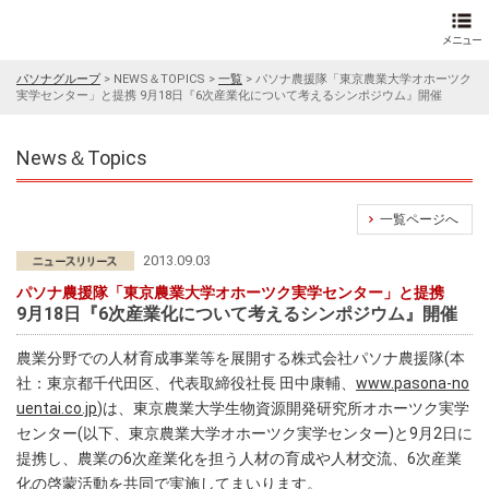
パソナグループ
>
NEWS＆TOPICS
>
一覧
>
パソナ農援隊「東京農業大学オホーツク
実学センター」と提携 9月18日『6次産業化について考えるシンポジウム』開催
News＆Topics
一覧ページへ
2013.09.03
パソナ農援隊「東京農業大学オホーツク実学センター」と提携
9月18日『6次産業化について考えるシンポジウム』開催
農業分野での人材育成事業等を展開する株式会社パソナ農援隊(本
社：東京都千代田区、代表取締役社長 田中康輔、
www.pasona-no
uentai.co.jp
)は、東京農業大学生物資源開発研究所オホーツク実学
センター(以下、東京農業大学オホーツク実学センター)と9月2日に
提携し、農業の6次産業化を担う人材の育成や人材交流、6次産業
化の啓蒙活動を共同で実施してまいります。