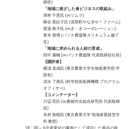
締役)
「地域に根ざした食ビジネスの取組み」
津村 千恵氏 (㈱ツムラ)
柳谷 亜紀子氏 (清里町やなぎや＊ファーム)
渡邉 典子氏 (㈱き・きコーポレーション)
青木 朋博 (パソナ農援隊カリキュラム修了
生)
「地域に求められる人材の育成」
田中 康輔 (㈱パソナ農援隊 代表取締役社長)
【講評者】
横濵 道成氏 (東京農業大学生物産業学部 学
部長)
清水 了典氏 (科学技術振興機構 プログラム
オフィサー)
【コメンテーター】
川辺 亮氏 (㈱農都共生総合研究所 代表取締
役)
木村 俊昭氏 (東京農業大学 地域産業経営学
科 教授)
18：00～ 6次産業化の事例として成功した商品の販