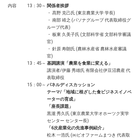
内容
13：30～
関係者挨拶
・ 髙野 克己氏 (東京農業大学 学長)
・ 南部 靖之 (パソナグループ 代表取締役グ
ループ代表)
・ 板東 久美子氏 (文部科学省 文部科学審議
官)
・ 針原 寿朗氏 (農林水産省 農林水産審議
官)
13：45～
基調講演「農業を食業に変える」
講演者/伊藤 秀雄氏 有限会社伊豆沼農産 代
表取締役
15：00～
パネルディスカッション
テーマ/「地域に根ざした食ビジネスイノベ
ーターの育成」
「座長課題」
黒瀧 秀久氏 (東京農業大学オホーツク実学
センター センター長)
「6次産業化の先進事例紹介」
松木 一浩氏 (㈱ビオファームまつき 代表取