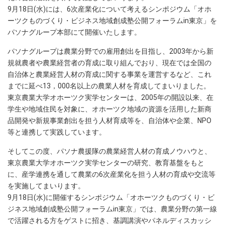
9月18日(水)には、6次産業化について考えるシンポジウム「オホ
ーツクものづくり・ビジネス地域創成塾公開フォーラムin東京」を
パソナグループ本部にて開催いたします。
パソナグループは農業分野での雇用創出を目指し、2003年から新
規就農者や農業経営者の育成に取り組んでおり、現在では全国の
自治体と農業経営人材の育成に関する事業を運営するなど、これ
までに延べ13，000名以上の農業人材を育成してまいりました。
東京農業大学オホーツク実学センターは、2005年の開設以来、在
学生や地域住民を対象に、オホーツク地域の資源を活用した新商
品開発や新規事業創出を担う人材育成等を、自治体や企業、NPO
等と連携して実践しています。
そしてこの度、パソナ農援隊の農業経営人材の育成ノウハウと、
東京農業大学オホーツク実学センターの研究、教育基盤をもと
に、産学連携を通して農業の6次産業化を担う人材の育成や交流等
を実施してまいります。
9月18日(水)に開催するシンポジウム「オホーツクものづくり・ビ
ジネス地域創成塾公開フォーラムin東京」では、農業分野の第一線
で活躍される方をゲストに招き、基調講演やパネルディスカッシ