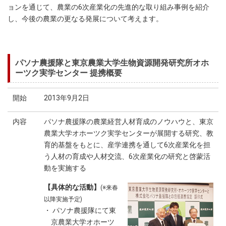
ョンを通じて、農業の6次産業化の先進的な取り組み事例を紹介
し、今後の農業の更なる発展について考えます。
パソナ農援隊と東京農業大学生物資源開発研究所オホ
ーツク実学センター 提携概要
開始
2013年9月2日
内容
パソナ農援隊の農業経営人材育成のノウハウと、東京
農業大学オホーツク実学センターが展開する研究、教
育的基盤をもとに、産学連携を通して6次産業化を担
う人材の育成や人材交流、6次産業化の研究と啓蒙活
動を実施する
【具体的な活動】
(※来春
以降実施予定)
・ パソナ農援隊にて東
京農業大学オホーツ