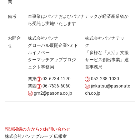
間
備考
本事業はパソナおよびパソナテックが経済産業省か
ら受託し実施いたします
お問合
株式会社パソナ
株式会社パソナテッ
せ
グローバル展開企業×ミド
ク
ルイノベー
「多様な『人活』支援
ターマッチアッププロジ
サービス創出事業」運
ェクト事務局
営事務局
関東
03-6734-1270
052-238-1030
関西
06-7636-6060
jinkatsu@pasonate
gm2@pasona.co.jp
ch.co.jp
報道関係の方からのお問い合わせ
株式会社パソナグループ 広報室