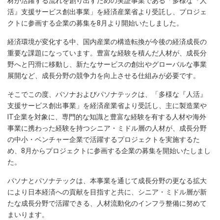
材が活躍する流れを創り出すための実証事業である「多様な『人
活』支援サービス創出事業」を経済産業省より受託し、プロジェ
クトに参画する企業の募集を8月より開始いたしました。
経済環境が変化する中、国内産業の構造転換が今後の経済成長の
重要な課題になっています。豊富な経験を積んだ人材が、成長分
野へと円滑に移動し、新たなサービスの創出やグローバルな事業
展開など、成長分野の競争力を向上させる仕組みが必要です。
そこでこの度、パソナおよびパソナテックは、「多様な『人活』
支援サービス創出事業」を経済産業省より受託し、主に製造業や
IT企業を対象に、専門的な知識と豊富な経験を有する人材や海外
事業に携わった経験を持つシニア・ミドル層の人材が、成長分野
の中小・ベンチャー企業で活躍するプロジェクトを実施するた
め、8月からプロジェクトに参画する企業の募集を開始いたしまし
た。
パソナとパソナテックは、本事業を通じて成長分野の更なる拡大
により日本経済への貢献を目指すと共に、シニア・ミドル層が新
たな成長分野で活躍できる、人材流動化のインフラ整備に努めて
まいります。