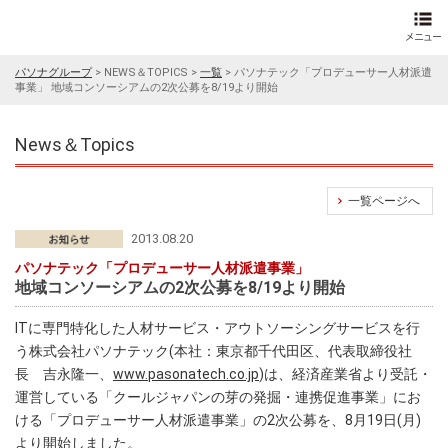
パソナグループ
>
NEWS＆TOPICS
>
一覧
>
パソナテック「プロデューサー人材派遣
事業」 地域コンソーシアムの2次公募を8/19より開始
News＆Topics
一覧ページへ
2013.08.20
パソナテック「プロデューサー人材派遣事業」
地域コンソーシアムの2次公募を8/19より開始
ITに専門特化した人材サービス・アウトソーシングサービスを行
う株式会社パソナテック(本社：東京都千代田区、代表取締役社
長 吉永隆一、
www.pasonatech.co.jp
)は、経済産業省より受託・
運営している「クールジャパンの芽の発掘・連携促進事業」にお
ける「プロデューサー人材派遣事業」の2次公募を、8月19日(月)
より開始しました。