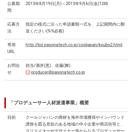
公募期
2013年8月19日(月)～2013年9月6日(金)12時
間
応募方
指定の様式に沿った申請書類一式を、上記期間内に郵
法
送ください(9/6必着)
専用
http://biz.pasonatech.co.jp/cooljapan/koubo2.html
URL
お問合
担当/酒井(恵)、佐藤(舞)
せ
producer@pasonatech.co.jp
「プロデューサー人材派遣事業」概要
目的
クールジャパンの商材を海外市場獲得やインバウンド
誘致を図る意欲のある地域の中小企業や商店街等と、
クリエイターやデザイナー等からなるプロデューサー