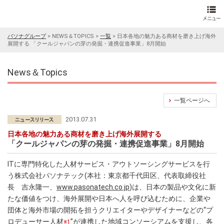
パソナグループ
>
NEWS＆TOPICS
>
一覧
>
日本各地の魅力ある商材を磨き上げ海外
展開する 「クールジャパンの芽の発掘・連携促進事業」8月開始
News＆Topics
一覧ページへ
2013.07.31
日本各地の魅力ある商材を磨き上げ海外展開する
「クールジャパンの芽の発掘・連携促進事業」8月開始
ITに専門特化した人材サービス・アウトソーシングサービスを行
う株式会社パソナテック(本社：東京都千代田区、代表取締役社
長 吉永隆一、
www.pasonatech.co.jp
)は、日本の製品や文化に新
たな価値をつけ、海外展開や日本へ人を呼び込むために、企業や
団体と海外市場の開拓を担うクリエイターやデザイナーなどの“プ
ロデューサー人材
”が連携した地域コンソーシアムを支援し、各
※1