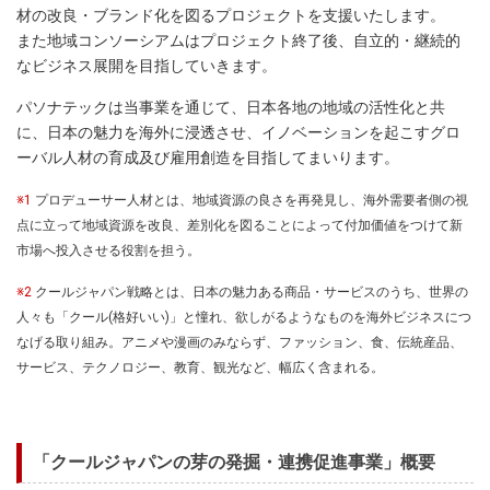
材の改良・ブランド化を図るプロジェクトを支援いたします。
また地域コンソーシアムはプロジェクト終了後、自立的・継続的
なビジネス展開を目指していきます。
パソナテックは当事業を通じて、日本各地の地域の活性化と共
に、日本の魅力を海外に浸透させ、イノベーションを起こすグロ
ーバル人材の育成及び雇用創造を目指してまいります。
※1
プロデューサー人材とは、地域資源の良さを再発見し、海外需要者側の視
点に立って地域資源を改良、差別化を図ることによって付加価値をつけて新
市場へ投入させる役割を担う。
※2
クールジャパン戦略とは、日本の魅力ある商品・サービスのうち、世界の
人々も「クール(格好いい)」と憧れ、欲しがるようなものを海外ビジネスにつ
なげる取り組み。アニメや漫画のみならず、ファッション、食、伝統産品、
サービス、テクノロジー、教育、観光など、幅広く含まれる。
「クールジャパンの芽の発掘・連携促進事業」概要