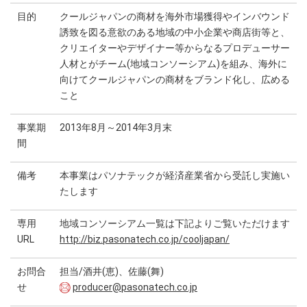
目的
クールジャパンの商材を海外市場獲得やインバウンド
誘致を図る意欲のある地域の中小企業や商店街等と、
クリエイターやデザイナー等からなるプロデューサー
人材とがチーム(地域コンソーシアム)を組み、海外に
向けてクールジャパンの商材をブランド化し、広める
こと
事業期
2013年8月～2014年3月末
間
備考
本事業はパソナテックが経済産業省から受託し実施い
たします
専用
地域コンソーシアム一覧は下記よりご覧いただけます
URL
http://biz.pasonatech.co.jp/cooljapan/
お問合
担当/酒井(恵)、佐藤(舞)
せ
producer@pasonatech.co.jp