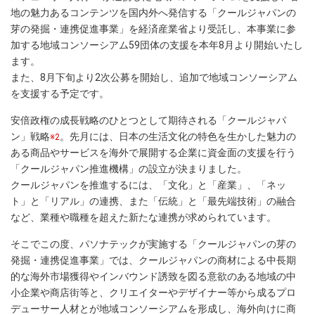
地の魅力あるコンテンツを国内外へ発信する「クールジャパンの
芽の発掘・連携促進事業」を経済産業省より受託し、本事業に参
加する地域コンソーシアム59団体の支援を本年8月より開始いたし
ます。
また、8月下旬より2次公募を開始し、追加で地域コンソーシアム
を支援する予定です。
安倍政権の成長戦略のひとつとして期待される「クールジャパ
ン」戦略
。先月には、日本の生活文化の特色を生かした魅力の
※2
ある商品やサービスを海外で展開する企業に資金面の支援を行う
「クールジャパン推進機構」の設立が決まりました。
クールジャパンを推進するには、「文化」と「産業」、「ネッ
ト」と「リアル」の連携、また「伝統」と「最先端技術」の融合
など、業種や職種を超えた新たな連携が求められています。
そこでこの度、パソナテックが実施する「クールジャパンの芽の
発掘・連携促進事業」では、クールジャパンの商材による中長期
的な海外市場獲得やインバウンド誘致を図る意欲のある地域の中
小企業や商店街等と、クリエイターやデザイナー等から成るプロ
デューサー人材とが地域コンソーシアムを形成し、海外向けに商