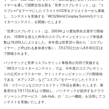
イヤーを通して国際交流を図る「世界コスプレサミット」は、“コ
スプレ
”をテーマにしたイラストやCG等をクリエイターから募集
※1
し、コンテストを実施する「WCS(World Cosplay Summit)クリエ
イターコンテスト」を開催いたします。
「世界コスプレサミット」は、2003年より愛知県名古屋市で開催
され、10周年を迎えた昨年のコスプレチャンピオンシップ来場者
数は18,000人に上りました。本年度は世界20ヶ国から「コスプレ
イヤー」と呼ばれる参加者が集い、7月27日(土)から8月4日(日)ま
で開催されます。
パソナテックと世界コスプレサミット事務局が共同で実施する
「WCSクリエイターコンテスト」では、今年度のコスプレサミッ
トの公式キャラクターや、サミットチャンピオンシップの開催地
である「オアシス21」など“コスプレ”をテーマとしたイラスト・
CG・コラージュなどのクリエイティブ作品を募集いたします。募
集受付を7月11日(木)より開始し、パソナテックが提供するクラウ
ドソーシングサービス「Job-Hub」の「コンペ機能」を活用してコ
ンテストを実施いたします。