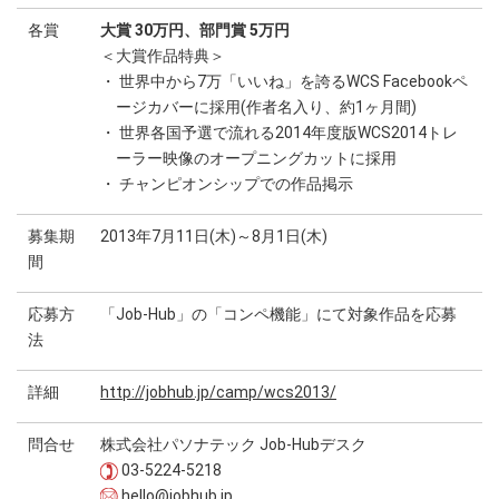
各賞
大賞 30万円、部門賞 5万円
＜大賞作品特典＞
・ 世界中から7万「いいね」を誇るWCS Facebookペ
ージカバーに採用(作者名入り、約1ヶ月間)
・ 世界各国予選で流れる2014年度版WCS2014トレ
ーラー映像のオープニングカットに採用
・ チャンピオンシップでの作品掲示
募集期
2013年7月11日(木)～8月1日(木)
間
応募方
「Job-Hub」の「コンペ機能」にて対象作品を応募
法
詳細
http://jobhub.jp/camp/wcs2013/
問合せ
株式会社パソナテック Job-Hubデスク
03-5224-5218
hello@jobhub.jp