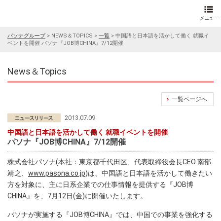
パソナグループ
>
NEWS＆TOPICS
>
一覧
>
中国語と日本語を活かして働く 就職イ
ベントを開催 パソナ『JOB博CHINA』7/12開催
News＆Topics
一覧ページへ
2013.07.09
中国語と日本語を活かして働く 就職イベントを開催
パソナ『JOB博CHINA』7/12開催
株式会社パソナ(本社：東京都千代田区、代表取締役会長CEO 南部
靖之、
www.pasona.co.jp
)は、中国語と日本語を活かして働きたい
方を対象に、主に日系企業での仕事情報を提供する『JOB博
CHINA』を、7月12日(金)に開催いたします。
パソナが実施する『JOB博CHINA』では、中国での事業を強化する