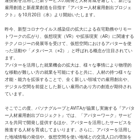
連技術を活用した新サービスの開発と人材育成を通じて、新たな
雇用創造と新産業創造を目指す『アバター人材雇用創出プロジェ
クト』を10月20日（水）より開始いたします。
昨今、新型コロナウイルス感染症の拡大による在宅勤務やリモー
トワークの広がり、仮想現実（VR）や拡張現実（AR）に関連する
テクノロジーの発展等を受けて、仮想空間におけるアバターを使
った活動や「メタバース（※2）」と呼ばれる概念が注目されてい
ます。
アバターを活用した就業機会の拡大は、様々な事情により物理的
な移動が難しい方の就業を可能にすると共に、人材の持つ様々な
才能・能力を拡張することで、全く新しい領域での雇用創出や、
デジタル空間を前提とした新しい雇用のあり方の創造が期待され
ています。
そこでこの度、パソナグループとAVITAが協業し実施する『アバタ
ー人材雇用創出プロジェクト』では、「アバターワーク」サービ
スを共同で開発し提供するほか、アバターを活用したサービスを
推進する人材を育成してまいります。さらに、アバターを活用し
た地域情報の発信や、仮想空間を使い地域との交流人口の増加を