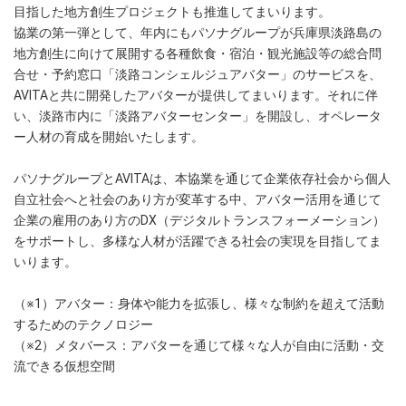
目指した地方創生プロジェクトも推進してまいります。
協業の第一弾として、年内にもパソナグループが兵庫県淡路島の
地方創生に向けて展開する各種飲食・宿泊・観光施設等の総合問
合せ・予約窓口「淡路コンシェルジュアバター」のサービスを、
AVITAと共に開発したアバターが提供してまいります。それに伴
い、淡路市内に「淡路アバターセンター」を開設し、オペレータ
ー人材の育成を開始いたします。
パソナグループとAVITAは、本協業を通じて企業依存社会から個人
自立社会へと社会のあり方が変革する中、アバター活用を通じて
企業の雇用のあり方のDX（デジタルトランスフォーメーション）
をサポートし、多様な人材が活躍できる社会の実現を目指してま
いります。
（※1）アバター：身体や能力を拡張し、様々な制約を超えて活動
するためのテクノロジー
（※2）メタバース：アバターを通じて様々な人が自由に活動・交
流できる仮想空間