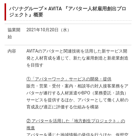
パソナグループ × AVITA 『アバター人材雇用創出プロ
ジェクト』概要
協業開
2021年10月20日（水）
始
内容
AVITAのアバターと関連技術を活用した新サービス開
発と人材育成を通じて、新たな雇用創造と新産業創造
を目指す
①「アバターワーク」サービスの開発・提供
販売・営業・受付・案内・相談等の対人接客業務をア
バターが遂行する人材派遣やBPO（業務委託・請負）
サービスを提供するほか、アバターとして働く人材の
育成及び適正に評価する仕組みを構築
② アバターを活用した「地方創生プロジェクト」の
推進
アバターを通じた地域情報の発信を行うほか、仮想空