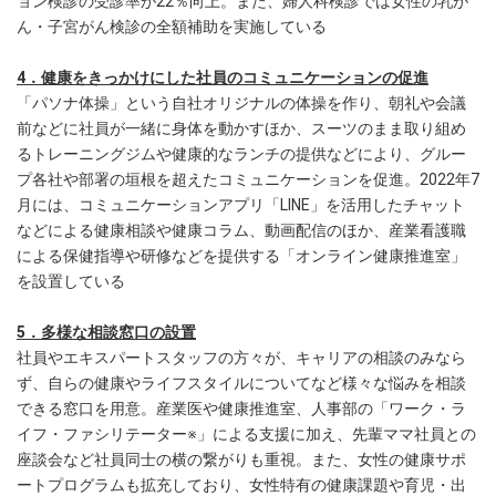
ョン検診の受診率が22％向上。また、婦人科検診では女性の乳が
ん・子宮がん検診の全額補助を実施している
4．健康をきっかけにした社員のコミュニケーションの促進
「パソナ体操」という自社オリジナルの体操を作り、朝礼や会議
前などに社員が一緒に身体を動かすほか、スーツのまま取り組め
るトレーニングジムや健康的なランチの提供などにより、グルー
プ各社や部署の垣根を超えたコミュニケーションを促進。2022年7
月には、コミュニケーションアプリ「LINE」を活用したチャット
などによる健康相談や健康コラム、動画配信のほか、産業看護職
による保健指導や研修などを提供する「オンライン健康推進室」
を設置している
5．多様な相談窓口の設置
社員やエキスパートスタッフの方々が、キャリアの相談のみなら
ず、自らの健康やライフスタイルについてなど様々な悩みを相談
できる窓口を用意。産業医や健康推進室、人事部の「ワーク・ラ
イフ・ファシリテーター※」による支援に加え、先輩ママ社員との
座談会など社員同士の横の繋がりも重視。また、女性の健康サポ
ートプログラムも拡充しており、女性特有の健康課題や育児・出