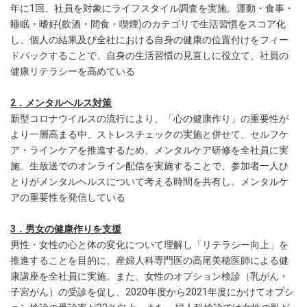
年に1回、社員を対象にライフスタイル調査を実施。運動・食事・
睡眠・嗜好(飲酒・間食・喫煙)のカテゴリで生活習慣をスコア化
し、個人の結果及び全社における自身の健康の位置付けをフィー
ドバックすることで、自身の生活習慣の見直しに役立て、社員の
健康リテラシーを高めている
2．メンタルヘルス対策
新型コロナウイルスの流行により、「心の健康作り」の重要性が
より一層高まる中、ストレスチェックの実施と併せて、セルフケ
ア・ラインケアを推進するため、メンタルケア研修を全社員に実
施。生放送でのオンライン配信を実施することで、参加者一人ひ
とりがメンタルヘルスについて考える時間を共有し、メンタルケ
アの重要性を発信している
3．男女の健康作りを支援
男性・女性の心と体の変化について理解し「リテラシー向上」を
推進することを目的に、産婦人科専門医の高尾美穂医師による健
康講座を全社員に実施。また、女性のオプション検診（乳がん・
子宮がん）の受診を促し、2020年度から2021年度にかけてオプシ