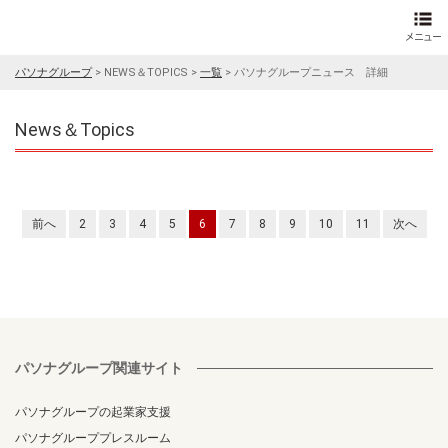
パソナグループ
>
NEWS＆TOPICS
>
一覧
>
パソナグループニュース 詳細
News＆Topics
前へ
2
3
4
5
6
7
8
9
10
11
次へ
パソナグループ関連サイト
パソナグループの起業家支援
パソナグループプレスルーム