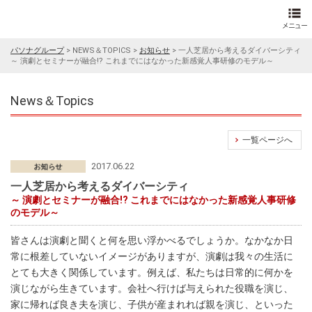
パソナグループ
>
NEWS＆TOPICS
>
お知らせ
>
一人芝居から考えるダイバーシティ
～ 演劇とセミナーが融合!? これまでにはなかった新感覚人事研修のモデル～
News＆Topics
一覧ページへ
2017.06.22
一人芝居から考えるダイバーシティ
～ 演劇とセミナーが融合!? これまでにはなかった新感覚人事研修
のモデル～
皆さんは演劇と聞くと何を思い浮かべるでしょうか。なかなか日
常に根差していないイメージがありますが、演劇は我々の生活に
とても大きく関係しています。例えば、私たちは日常的に何かを
演じながら生きています。会社へ行けば与えられた役職を演じ、
家に帰れば良き夫を演じ、子供が産まれれば親を演じ、といった