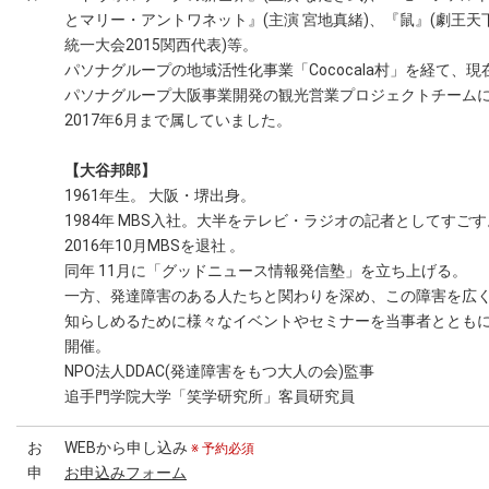
とマリー・アントワネット』(主演 宮地真緒)、『鼠』(劇王天
統一大会2015関西代表)等。
パソナグループの地域活性化事業「Cococala村」を経て、現
パソナグループ大阪事業開発の観光営業プロジェクトチーム
2017年6月まで属していました。
【大谷邦郎】
1961年生。 大阪・堺出身。
1984年 MBS入社。大半をテレビ・ラジオの記者としてすごす
2016年10月MBSを退社 。
同年 11月に「グッドニュース情報発信塾」を立ち上げる。
一方、発達障害のある人たちと関わりを深め、この障害を広
知らしめるために様々なイベントやセミナーを当事者ととも
開催。
NPO法人DDAC(発達障害をもつ大人の会)監事
追手門学院大学「笑学研究所」客員研究員
お
WEBから申し込み
※ 予約必須
申
お申込みフォーム