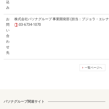
込
み
お
株式会社パソナグループ 事業開発部 (担当：ブジョラ・エレナ
問
03-6734-1070
い
合
わ
せ
先
一覧ページへ
パソナグループ関連サイト