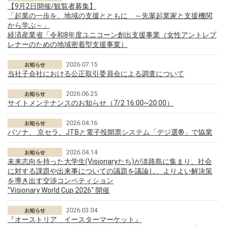
【9月2日開催/観覧者募集】
「起業の一歩を、地域の支援とともに ～先輩起業家と支援機関
から学ぶ～」
経済産業省「令和8年度ユニコーン創出支援事業（女性アントレプ
レナーのための地域密着型支援事業）
2026.07.15
当社子会社における公正取引委員会による調査について
2026.06.25
サイトメンテナンスのお知らせ（7/2 16:00~20:00）
2026.04.16
パソナ、 京セラ、JTBと電子投開票システム「デジ選®」で協業
2026.04.14
未来志向を持った大学生(Visionaryたち)が淡路島に集まり、社会
に対する課題や出来事についての議題を議論し、よりよい解決策
を導き出す交渉コンペティション
"Visionary World Cup 2026" 開催
2026.03.04
『オーストリア イースターマーケット』