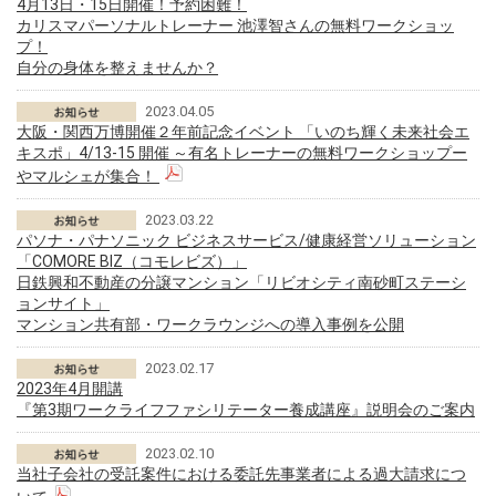
4月13日・15日開催！予約困難！
カリスマパーソナルトレーナー 池澤智さんの無料ワークショッ
プ！
自分の身体を整えませんか？
2023.04.05
大阪・関西万博開催２年前記念イベント 「いのち輝く未来社会エ
キスポ」4/13-15 開催 ～有名トレーナーの無料ワークショップー
やマルシェが集合！
2023.03.22
パソナ・パナソニック ビジネスサービス/健康経営ソリューション
「COMORE BIZ（コモレビズ）」
日鉄興和不動産の分譲マンション「リビオシティ南砂町ステーシ
ョンサイト」
マンション共有部・ワークラウンジへの導入事例を公開
2023.02.17
2023年4月開講
『第3期ワークライフファシリテーター養成講座』説明会のご案内
2023.02.10
当社子会社の受託案件における委託先事業者による過大請求につ