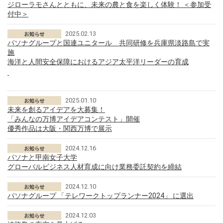
ジローラモさんとともに、未来の農と食を楽しく体験！ ＜参加受
付中＞
2025.02.13
パソナグループと国連ユニタール 共同研修を兵庫県淡路島で実
施
海洋と人間安全保障におけるアジア太平洋リーダーの育成
2025.01.10
未来を創るアイデアを大募集！
「みんなの万博アイデアコンテスト」開催
優秀作品は大阪・関西万博で展示
2024.12.16
パソナと甲南女子大学
グローバルビジネス人材育成に向け業務委託契約を締結
2024.12.10
パソナグループ 「テレワークトップランナー2024」 に選出
2024.12.03