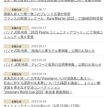
文化・観光産業における相互国際協力関係構築に向け 覚書を締結
2025.06.17
酒蔵を超えた唯一無二のブレンド古酒が快挙
フランスの和酒コンクール「Kura Master 2025」で3銘柄同時受賞
2025.05.27
パソナJOB HUB『2025 Peatix コミュニティアワード』にて地域コ
ミュニティ賞を受賞
2025.05.21
パソナJOB HUB 「地域の人事モデル事例集」公開のお知らせ
2025.05.20
パソナ JOB HUB「テレワーク採用の活用事例集」公開のお知らせ
2025.05.13
未来志向を持った大学生(Visionaryたち)が淡路島に集まり、
社会に対する課題や出来事についての議題を議論し、よりよい解
決策を導き出す交渉コンペティション
"Visionary World Cup 2025" 参加者 募集開始！
2025.04.28
サイトメンテナンスのお知らせ（5/8 15:00~17:00）