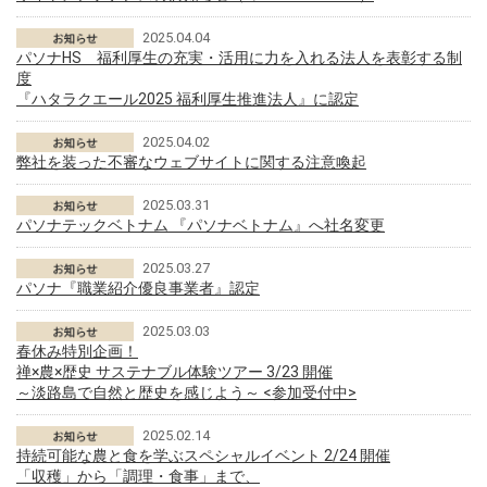
2025.04.04
パソナHS 福利厚生の充実・活用に力を入れる法人を表彰する制
度
『ハタラクエール2025 福利厚生推進法人』に認定
2025.04.02
弊社を装った不審なウェブサイトに関する注意喚起
2025.03.31
パソナテックベトナム 『パソナベトナム』へ社名変更
2025.03.27
パソナ『職業紹介優良事業者』認定
2025.03.03
春休み特別企画！
禅×農×歴史 サステナブル体験ツアー 3/23 開催
～淡路島で自然と歴史を感じよう～ <参加受付中>
2025.02.14
持続可能な農と食を学ぶスペシャルイベント 2/24 開催
「収穫」から「調理・食事」まで、