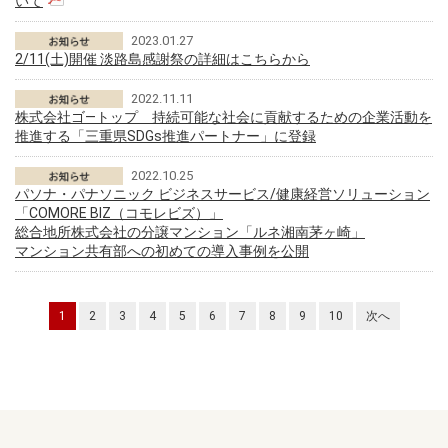
いて
2023.01.27
2/11(土)開催 淡路島感謝祭の詳細はこちらから
2022.11.11
株式会社ゴ―トップ 持続可能な社会に貢献するための企業活動を
推進する「三重県SDGs推進パートナー」に登録
2022.10.25
パソナ・パナソニック ビジネスサービス/健康経営ソリューション
「COMORE BIZ（コモレビズ）」
総合地所株式会社の分譲マンション「ルネ湘南茅ヶ崎」
マンション共有部への初めての導入事例を公開
1
2
3
4
5
6
7
8
9
10
次へ