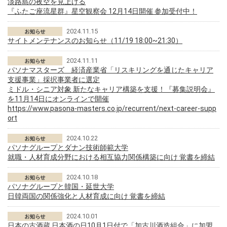
淡路島の夜空を見上げる
『ふたご座流星群』星空観察会 12月14日開催 参加受付中！
2024.11.15
サイトメンテナンスのお知らせ（11/19 18:00~21:30）
2024.11.11
パソナマスターズ 経済産業省「リスキリングを通じたキャリア
支援事業」採択事業者に選定
ミドル・シニア対象 新たなキャリア構築を支援！『募集説明会』
を11月14日にオンラインで開催
https://www.pasona-masters.co.jp/recurrent/next-career-supp
ort
2024.10.22
パソナグループとダナン技術師範大学
就職・人材育成分野における相互協力関係構築に向け 覚書を締結
2024.10.18
パソナグループと韓国・延世大学
日韓両国の関係強化と人材育成に向け 覚書を締結
2024.10.01
日本の古酒蔵 日本酒の日10月1日付で「加古川酒造組合」に加盟