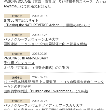
PASONA SQUARE（東京・南青山）及び情報発信スペース「Annex
Aoyama」にて開催のお知らせ
2026.02.16
創業50周年記念サイト
「Desing the NATUREVERSE Aciton！」開設のお知らせ
2025.12.24
パソナグループとウィーン工科大学
国際建築ワークショップの共同開催に向け 覚書を締結
2025.09.01
PASONA 50th ANNIVERSARY
千住明プロデュース
オペラ『万葉集』（演奏会形式）のご案内
2025.07.24
パソナ日本総務部 豊田中央研究所、トヨタ自動車未来創生センタ
ーらとの共同研究
国際的学術雑誌「Building and Environment」にて掲載
2025.07.24
パソナグループとヴェネツィア・カフォスカリ大学