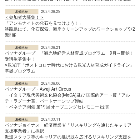
2024.08.28
＜参加者大募集！＞
「アンモナイトの化石を見つけよう！」
淡路島にて、化石探索、海岸クリーンアップのワークショップ 9/2
8開催
2024.08.21
パソナグループ 「観光地経営人材育成プログラム」9月～開始！
受講生募集中！
※観光庁「ポストコロナ時代における観光人材育成ガイドライン」
準拠プログラム
2024.08.06
パソナグループ・Awaji Art Circus
・イタリア現代美術文化協会(MoCA)及び 国際的アート賞「アル
テ・ラグーナ賞」パートナーシップ締結
・ベネチア開催 第19回 オープニングセレモニー 出演
2024.03.11
パソナジョイナス 経済産業省「リスキリングを通じたキャリア
支援事業者」に採択
派遣スタッフ等のキャリアの選択肢を広げるリスキリング支援を