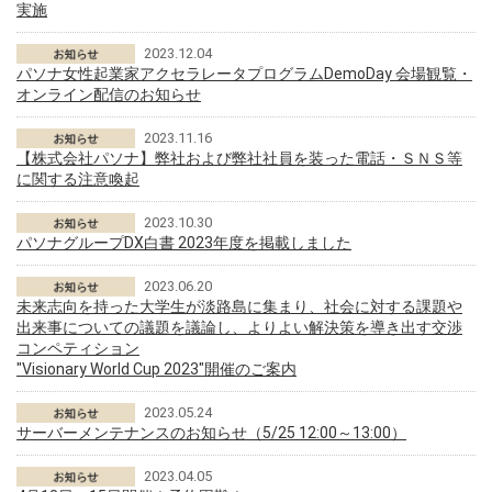
実施
2023.12.04
パソナ女性起業家アクセラレータプログラムDemoDay 会場観覧・
オンライン配信のお知らせ
2023.11.16
【株式会社パソナ】弊社および弊社社員を装った電話・ＳＮＳ等
に関する注意喚起
2023.10.30
パソナグループDX白書 2023年度を掲載しました
2023.06.20
未来志向を持った大学生が淡路島に集まり、社会に対する課題や
出来事についての議題を議論し、よりよい解決策を導き出す交渉
コンペティション
"Visionary World Cup 2023"開催のご案内
2023.05.24
サーバーメンテナンスのお知らせ（5/25 12:00～13:00）
2023.04.05