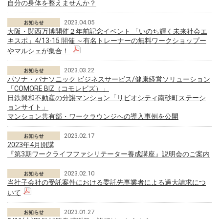
自分の身体を整えませんか？
2023.04.05
大阪・関西万博開催２年前記念イベント 「いのち輝く未来社会エ
キスポ」4/13-15 開催 ～有名トレーナーの無料ワークショップー
やマルシェが集合！
2023.03.22
パソナ・パナソニック ビジネスサービス/健康経営ソリューション
「COMORE BIZ（コモレビズ）」
日鉄興和不動産の分譲マンション「リビオシティ南砂町ステーシ
ョンサイト」
マンション共有部・ワークラウンジへの導入事例を公開
2023.02.17
2023年4月開講
『第3期ワークライフファシリテーター養成講座』説明会のご案内
2023.02.10
当社子会社の受託案件における委託先事業者による過大請求につ
いて
2023.01.27