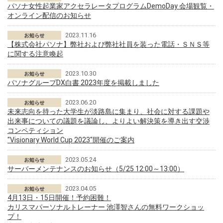
パソナ女性起業家アクセラレータプログラムDemoDay 会場観覧・
オンライン配信のお知らせ
2023.11.16
【株式会社パソナ】弊社および弊社社員を装った電話・ＳＮＳ等
に関する注意喚起
2023.10.30
パソナグループDX白書 2023年度を掲載しました
2023.06.20
未来志向を持った大学生が淡路島に集まり、社会に対する課題や
出来事についての議題を議論し、よりよい解決策を導き出す交渉
コンペティション
"Visionary World Cup 2023"開催のご案内
2023.05.24
サーバーメンテナンスのお知らせ（5/25 12:00～13:00）
2023.04.05
4月13日・15日開催！予約困難！
カリスマパーソナルトレーナー 池澤智さんの無料ワークショッ
プ！