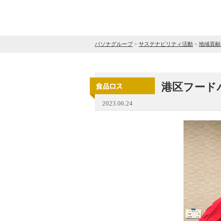
パソナグループ
>
サステナビリティ活動
>
地域貢献
港区フード
2023.06.24