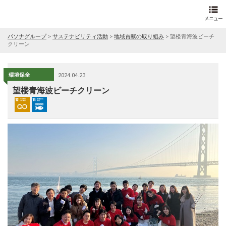
パソナグループ
>
サステナビリティ活動
>
地域貢献の取り組み
>
望楼青海波ビーチ
クリーン
2024.04.23
望楼青海波ビーチクリーン