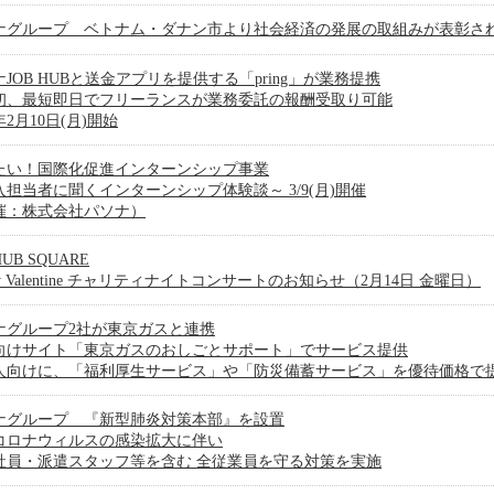
ナグループ ベトナム・ダナン市より社会経済の発展の取組みが表彰さ
JOB HUBと送金アプリを提供する「pring」が業務提携
初、最短即日でフリーランスが業務委託の報酬受取り可能
0年2月10日(月)開始
たい！国際化促進インターンシップ事業
入担当者に聞くインターンシップ体験談～ 3/9(月)開催
催：株式会社パソナ）
HUB SQUARE
py Valentine チャリティナイトコンサートのお知らせ（2月14日 金曜日）
ナグループ2社が東京ガスと連携
向けサイト「東京ガスのおしごとサポート」でサービス提供
人向けに、「福利厚生サービス」や「防災備蓄サービス」を優待価格で
ナグループ 『新型肺炎対策本部』を設置
コロナウィルスの感染拡大に伴い
社員・派遣スタッフ等を含む 全従業員を守る対策を実施