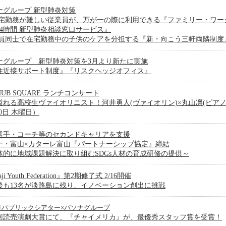
ナグループ 新型肺炎対策
在宅勤務が難しい従業員が、万が一の際に利用できる『ファミリー・ワー
24時間 新型肺炎相談窓口サービス』
社員同士で在宅勤務中の子供のケアを分担する『新・向こう三軒両隣制度
ナグループ 新型肺炎対策を3月より新たに実施
住近接サポート制度』『リスクヘッジオフィス』
 HUB SQUARE ランチコンサート
溢れる高校生ヴァイオリニスト！河井勇人(ヴァイオリン)×丸山凛(ピアノ
20日 木曜日）
選手・コーチ等のセカンドキャリアを支援
ナ・富山×カターレ富山『パートナーシップ協定』締結
体的に地域課題解決に取り組むSDGs人材の育成研修の提供～
ji Youth Federation』第2期修了式 2/16開催
後も13名が淡路島に残り、イノベーション創出に挑戦
谷パブリックシアター×パソナグループ
7回読売演劇大賞にて、『チャイメリカ』が、最優秀スタッフ賞を受賞！