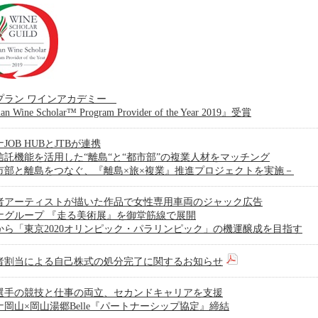
プラン ワインアカデミー
ian Wine Scholar™ Program Provider of the Year 2019』受賞
JOB HUBとJTBが連携
信託機能を活用した“離島“と“都市部”の複業人材をマッチング
市部と離島をつなぐ、『離島×旅×複業』推進プロジェクトを実施－
者アーティストが描いた作品で女性専用車両のジャック広告
ナグループ 『走る美術展』を御堂筋線で展開
から「東京2020オリンピック・パラリンピック」の機運醸成を目指す
者割当による自己株式の処分完了に関するお知らせ
選手の競技と仕事の両立、セカンドキャリアを支援
ナ岡山×岡山湯郷Belle『パートナーシップ協定』締結