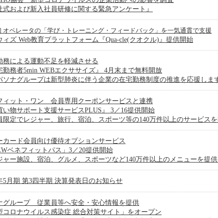
社式および新入社員研修に関する緊急アンケート』
初 オペレータの「学び・トレーニング・フィードバック」を一気通貫で支援
ィズ Web教育プラットフォーム『Qua-cle(クオクル)』提供開始
勤務による運動不足を軽減させる
勤務者5min WEBエクササイズ』 4月末まで無料開放
パソナグループは新型肺炎に伴う企業の在宅勤務制度の推進を応援しま
フィット・ワン 会員専用クーポンサービスと連携
買い物サポート支援サービスPLUS』 3／16提供開始
員限定でレジャー、旅行、宿泊、スポーツ等の140万件以上のサービス
ーカード会員向け優待オプションサービス
IEWベネフィットパス」3／20提供開始
ジャー施設、宿泊、グルメ、スポーツなど140万件以上のメニューを提供
0年5月期 第3四半期 決算発表日のお知らせ
ナグループ 従業員等へ安全・安心情報を提供
型コロナウイルス感染症 総合対策サイト」をオープン