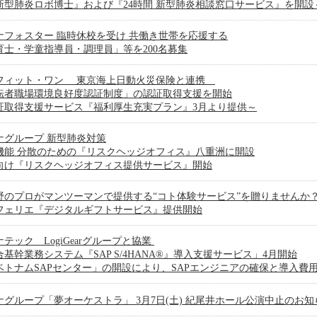
新型肺炎ロボ博士』および『24時間 新型肺炎相談窓口サービス』を開設
ナフォスター 臨時休校を受け 共働き世帯を応援する
育士・学童指導員・調理員」等を200名募集
フィット・ワン 東京海上日動火災保険と連携
転者職場環境良好度認証制度」の認証取得支援を開始
証取得支援サービス『福利厚生充実プラン』3月より提供～
ナグループ 新型肺炎対策
機能 分散のための『リスクヘッジオフィス』八重洲に開設
向け『リスクヘッジオフィス提供サービス』開始
野のプロがマンツーマンで提供する“コト体験サービス”を贈りませんか
フェリエ『デジタルギフトサービス』提供開始
テック LogiGearグループと協業
基幹業務システム『SAP S/4HANA®』導入支援サービス」4月開始
ベトナムSAPセンター」の開設により、SAPエンジニアの確保と導入費
ナグループ「夢オーケストラ」 3月7日(土) 紀尾井ホール公演中止のお知