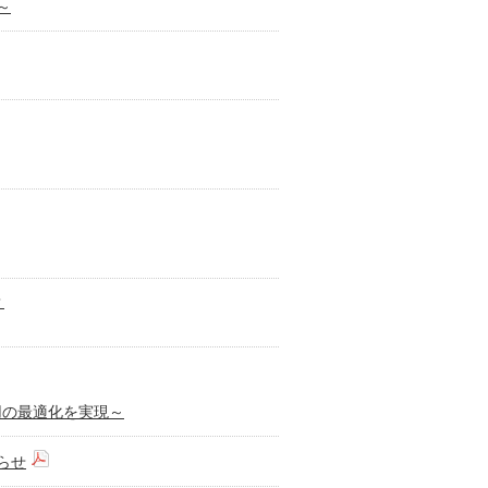
～
？
用の最適化を実現～
らせ