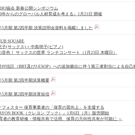
CHO協会 新春公開シンポジウム
020年からのグローバル人材育成を考える』1月21日 開催
0年5月期 第2四半期 決算説明会資料を掲載しました
HUB SQUARE
子(サックス) × 中島明子(ピアノ)
の音色！ サックスの世界 ランチコンサート（1月23日 木曜日）
給付信託（BBT及びJ-ESOP）への追加拠出に伴う第三者割当による自
0年5月期 第2四半期決算概要
0年5月期 第2四半期決算短信
ナフォスター 保育事業者の「保育の質向上」を支援する
AYON BOOK（クレヨン ブック）』1月6日（月）販売開始
保育者の教育研修・情報共有で活用、保育の方向性共有が可能に ～