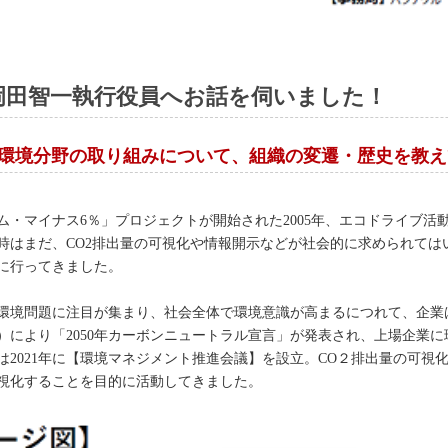
岡田智一執行役員へお話を伺いました！
の環境分野の取り組みについて、組織の変遷・歴史を教
ム・マイナス6％」プロジェクトが開始された2005年、エコドライブ活
時はまだ、CO2排出量の可視化や情報開示などが社会的に求められては
に行ってきました。
環境問題に注目が集まり、社会全体で環境意識が高まるにつれて、企業
時）により「2050年カーボンニュートラル宣言」が発表され、上場企業
は2021年に【環境マネジメント推進会議】を設立。CO２排出量の可視
視化することを目的に活動してきました。