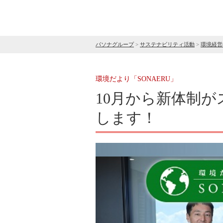
パソナグループ
>
サステナビリティ活動
>
環境経営
環境だより「SONAERU」
10月から新体制
します！