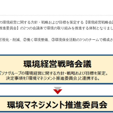
プの環境経営に関する方針・戦略および目標を策定する【環境経営戦略会
推進委員会】の2つの会議体で環境の取り組みを推進する体制となりま
2可視化・削減、②働く環境整備、③環境保全活動の3つのチームで構成