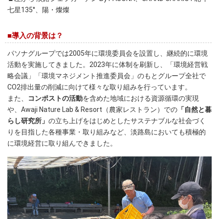
七星135°、陽・燦燦
■導入の背景は？
パソナグループでは2005年に環境委員会を設置し、継続的に環境
活動を実施してきました。2023年に体制を刷新し、「環境経営戦
略会議」「環境マネジメント推進委員会」のもとグループ全社で
CO2排出量の削減に向けて様々な取り組みを行っています。
また、
コンポストの活動
を含めた地域における資源循環の実現
や、Awaji Nature Lab & Resort（農家レストラン）での
「自然と暮
らし研究所」
の立ち上げをはじめとしたサステナブルな社会づく
りを目指した各種事業・取り組みなど、淡路島においても積極的
に環境経営に取り組んできました。