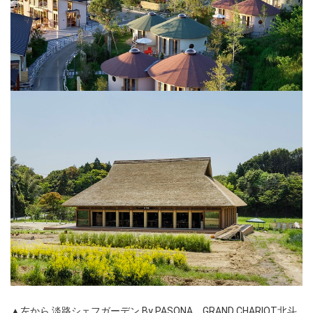
▲左から 淡路シェフガーデン By PASONA、GRAND CHARIOT北斗