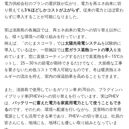
電力供給会社のプランの選択肢が広がり、電力を再エネ由来に切
り替えても
3％ほどしかコストが上がらず、
従来の電力とほぼ変わ
らずに導入することが可能になりました。
実は淡路島の各施設では、再エネ由来の電力への切り替え以外に
も、様々な環境への取り組みを行っています。
例えば、「のじまスコーラ」では
太陽光発電システム
を試験的に
導入しているほか、一部施設では
窓ガラス遮熱コートの導入
を進
めています。窓に直接コーティングするだけで直遮熱を8～15℃カ
ットし、25～30％の節電が期待できるだけでなく、大規模な工事
を要さないため低コストで導入可能なものです。冬は暖房熱エネ
ルギーの流出を抑え、室内の保温効果を高めることもできます。
また、淡路島で使用しているガソリン車 約70台の、プラグインハ
イブリッド車(PHEV※)への切り替えを行っています。実はPHEV
は、
バッテリーに蓄えた電力を家庭用電力として使うこともでき
る
のです。そのため、環境へ配慮を行いながら、災害時の非常用
電源としても活用できる車であり、PHEVへの切り替えは、社員の
皆さんにも、地域にも、地球にも優しい取り組みとなっていま