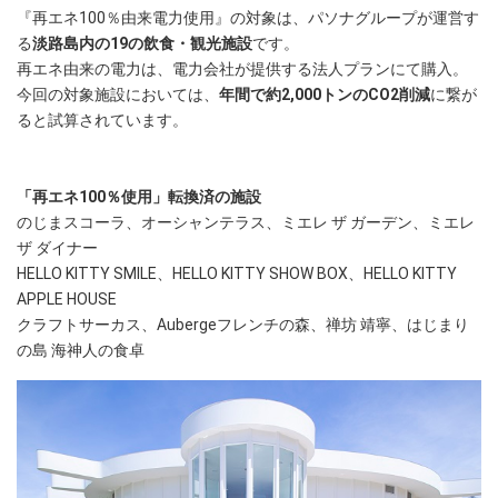
『再エネ100％由来電力使用』の対象は、パソナグループが運営す
る
淡路島内の19の飲食・観光施設
です。
再エネ由来の電力は、電力会社が提供する法人プランにて購入。
今回の対象施設においては、
年間で約2,000トンのCO2削減
に繋が
ると試算されています。
「再エネ100％使用」転換済の施設
のじまスコーラ、オーシャンテラス、ミエレ ザ ガーデン、ミエレ
ザ ダイナー
HELLO KITTY SMILE、HELLO KITTY SHOW BOX、HELLO KITTY
APPLE HOUSE
クラフトサーカス、Aubergeフレンチの森、禅坊 靖寧、はじまり
の島 海神人の食卓