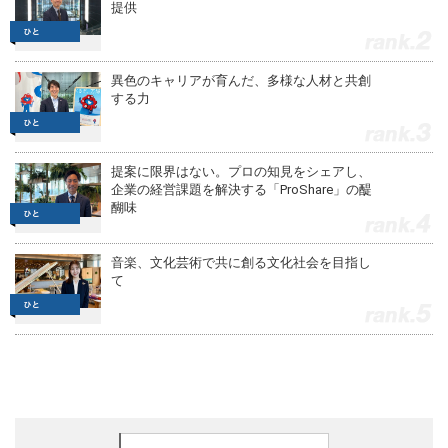
提供
2
異色のキャリアが育んだ、多様な人材と共創
する力
3
提案に限界はない。プロの知見をシェアし、
企業の経営課題を解決する「ProShare」の醍
醐味
4
音楽、文化芸術で共に創る文化社会を目指し
て
5