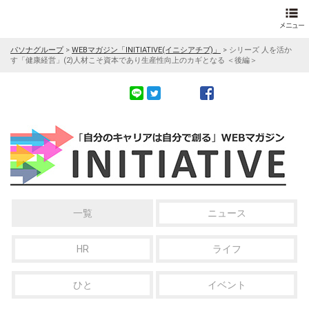
パソナグループ
>
WEBマガジン「INITIATIVE(イニシアチブ)」
>
シリーズ 人を活か
す「健康経営」(2)人材こそ資本であり生産性向上のカギとなる ＜後編＞
一覧
ニュース
HR
ライフ
ひと
イベント