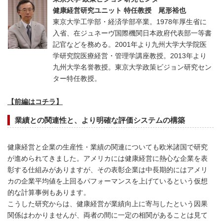
健康経営研究ユニット 特任教授 尾形裕也
東京大学工学部・経済学部卒業。
1978
年厚生省に
入省、在ジュネーヴ国際機関日本政府代表部一等書
記官などを務める。
2001
年より九州大学大学院医
学研究院医療経営・管理学講座教授。
2013
年より
九州大学名誉教授。東京大学政策ビジョン研究セン
ター特任教授。
【前編はコチラ】
業績との関連性と、より明確な評価システムの構築
健康経営と企業の生産性・業績の関連についても欧米諸国で研究
が進められてきました。アメリカには健康経営に熱心な企業を表
彰する仕組みがありますが、その表彰企業は中長期的にはアメリ
カの企業平均値を上回るパフォーマンスを上げているという仮想
的な計算事例もあります。
こうした研究からは、健康経営が業績向上に寄与したという因果
関係はわかりませんが、両者の間に一定の相関があることは見て