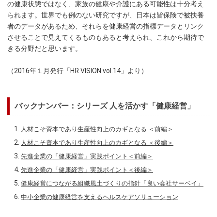
の健康状態ではなく、家族の健康や介護にある可能性は十分考え
られます。世界でも例のない研究ですが、日本は皆保険で被扶養
者のデータがあるため、それらを健康経営の指標データとリンク
させることで見えてくるものもあると考えられ、これから期待で
きる分野だと思います。
（2016年１月発行「HR VISION vol.14」より）
バックナンバー：シリーズ 人を活かす「健康経営」
人材こそ資本であり生産性向上のカギとなる ＜前編＞
人材こそ資本であり生産性向上のカギとなる ＜後編＞
先進企業の「健康経営」実践ポイント＜前編＞
先進企業の「健康経営」実践ポイント＜後編＞
健康経営につながる組織風土づくりの指針「良い会社サーベイ」
中小企業の健康経営を支えるヘルスケアソリューション