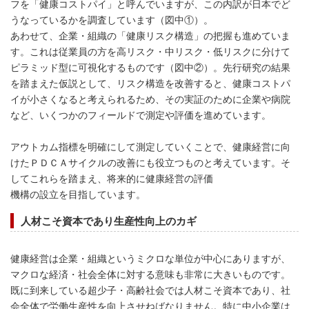
フを「健康
コストパイ」と呼んでいますが、この内訳が日本でど
うなっているかを調査しています（図中①）。
あわせて、企業・組織の「健康リスク構造」の把握も進めていま
す。これは従業員の方を高リスク・中リスク・低リスクに分けて
ピラミッド型に可視化するものです（図中②）。先行研究の結果
を踏まえた仮説として、リスク構造を改善すると、健康コストパ
イが小さくなると考えられるため、その実証のために企業や病院
など、いくつかのフィールドで測定や評価を進めています。
アウトカム指標を明確にして測定していくことで、健康経営に向
けたＰＤＣＡサイクルの改善にも役立つものと考えています。そ
してこれらを踏まえ、将来的に健康経営の評価
機構の設立を目指しています。
人材こそ資本であり生産性向上のカギ
健康経営は企業・組織というミクロな単位が中心にありますが、
マクロな経済・社会全体に対する意味も非常に大きいものです。
既に到来している超少子・高齢社会では人材こそ資本であり、社
会全体で労働生産性を向上させねばなりません。特に中小企業は