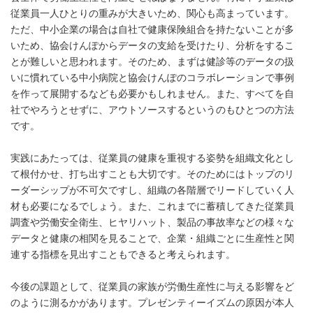
従業員一人ひとりの重みが大きいため、関心も高まっています。
ただ、中小企業の場合は自社で健康保険組合を持たないことが多
いため、協会けんぽからデータの支給を受けたり、分析をするこ
とが難しいと思われます。そのため、まずは健診等のデータの扱
いに慣れている中小病院と協会けんぽのコラボレーションで事例
を作って展開するなども必要かもしれません。また、すべてを自
社でやろうとせずに、アウトソースするというのもひとつの方法
です。
実践にあたっては、従業員の健康を重視する姿勢を組織文化とし
て根付かせ、打ち出すことも大切です。そのためにはトップのリ
ーダーシップが不可欠ですし、組織の各階層でリードしていく人
材も必要になるでしょう。また、これまでに蓄積してきた従業員
調査や労働安全衛生、ヒヤリハット、製品の事故率などの様々な
データと健康の相関を見ることで、企業・組織ごとに生産性と関
連する指標を見出すこともできると考えられます。
今後の課題として、従業員の家族が労働生産性に与える影響をど
のように測るかがあります。プレゼンティーイズムの原因が本人