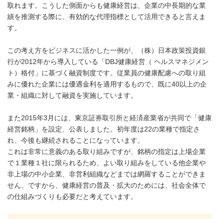
取れます。こうした側面からも健康経営は、企業の中長期的な業
績を推測する際に、有効的な代理指標として活用できると言えま
す。
この考え方をビジネスに活かした一例が、（株）日本政策投資銀
行が2012年から導入している「DBJ健康経営（ ヘルスマネジメン
ト）格付」に基づく融資制度です。従業員の健康配慮への取り組
みに優れた企業には優遇金利を適用するもので、既に40以上の企
業・組織に対して融資を実施しています。
また2015年3月には、東京証券取引所と経済産業省が共同で「健康
経営銘柄」を設定、公表しました。初年度は22の業種で指定さ
れ、今後も継続されることになっています。
これは非常に意義のある取り組みですが、銘柄の指定は上場企業
で１業種１社に限られるため、よい取り組みをしている他企業や
非上場の中小企業、非営利組織などまでは網羅することができま
せん。ですから、健康経営の普及・拡大のためには、社会全体で
の仕組みづくりも必要だと考えています。