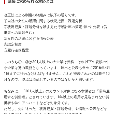
企業に求められる対応とは
改正法による制度の枠組みは以下の通りです。
①自社の女性の活躍に関する状況把握・課題分析
②状況把握・課題分析を踏まえた行動計画の策定･届出･公表（労
働者への周知含む）
③女性の活躍に関する情報公表
④認定制度
⑤履行確保措置
このうち①～③は301人以上の大企業は義務、それ以下の規模の中
小企業は努力義務となっています。届出と公表も含めて2016年4月
1日までに行わなければなりません。これが発表されたのは昨年10
月なので、現場は混乱しているのではないかと思います。
ちなみに、「301人以上」のカウント対象になる労働者は「常時雇
用する労働者」とされています。1年以上の雇用が見込まれない労
働者や学生アルバイトなどは対象外です。
ただし、先に述べた「状況把握・課題分析」や情報の公表などを