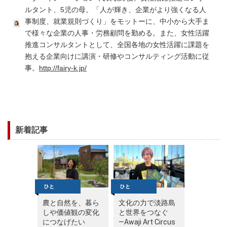
ルタント、5児の母。
「人が輝き、企業がより強くなる人
事制度、就業規則づくり」をモットーに、中小から大手ま
で様々な企業の人事・労務顧問を勤める。また、女性活躍
推進コンサルタントとして、全国各地の女性活躍に課題を
抱える企業向けに講演・研修やコンサルティング活動に従
事。
http://fairy-k.jp/
新着記事
農と自然を、暮ら
文化の力で淡路島
しや価値観の変化
と世界をつなぐ
につなげたい
—Awaji Art Circus