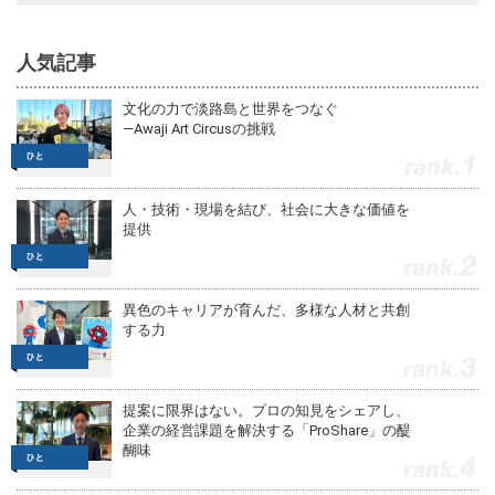
人気記事
文化の力で淡路島と世界をつなぐ
—Awaji Art Circusの挑戦
1
人・技術・現場を結び、社会に大きな価値を
提供
2
異色のキャリアが育んだ、多様な人材と共創
する力
3
提案に限界はない。プロの知見をシェアし、
企業の経営課題を解決する「ProShare」の醍
醐味
4