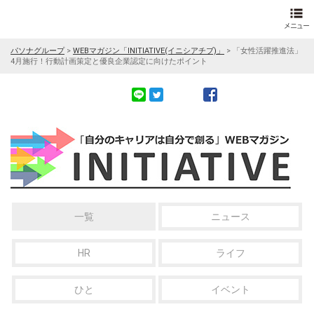
パソナグループ
>
WEBマガジン「INITIATIVE(イニシアチブ)」
>
「女性活躍推進法」
4月施行！行動計画策定と優良企業認定に向けたポイント
一覧
ニュース
HR
ライフ
ひと
イベント