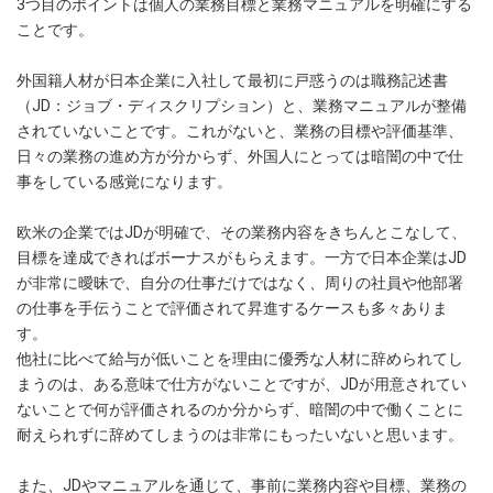
3つ目のポイントは個人の業務目標と業務マニュアルを明確にする
ことです。
外国籍人材が日本企業に入社して最初に戸惑うのは職務記述書
（JD：ジョブ・ディスクリプション）と、業務マニュアルが整備
されていないことです。これがないと、業務の目標や評価基準、
日々の業務の進め方が分からず、外国人にとっては暗闇の中で仕
事をしている感覚になります。
欧米の企業ではJDが明確で、その業務内容をきちんとこなして、
目標を達成できればボーナスがもらえます。一方で日本企業はJD
が非常に曖昧で、自分の仕事だけではなく、周りの社員や他部署
の仕事を手伝うことで評価されて昇進するケースも多々ありま
す。
他社に比べて給与が低いことを理由に優秀な人材に辞められてし
まうのは、ある意味で仕方がないことですが、JDが用意されてい
ないことで何が評価されるのか分からず、暗闇の中で働くことに
耐えられずに辞めてしまうのは非常にもったいないと思います。
また、JDやマニュアルを通じて、事前に業務内容や目標、業務の