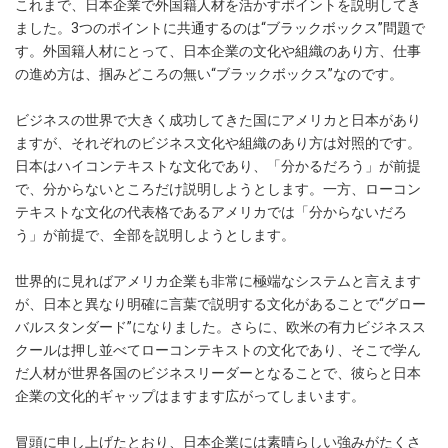
これまで、日本企業で外国籍人材を活かすポイントを説明してき
ました。3つのポイントに共通するのは“ブラックボックス”問題で
す。外国籍人材にとって、日本企業の文化や組織のあり方、仕事
の進め方は、掴みどころの無い“ブラックボックス”なのです。
ビジネスの世界で大きく成功してきた国にアメリカと日本があり
ますが、それぞれのビジネス文化や組織のあり方は対照的です。
日本はハイコンテキストな文化であり、「分かるだろう」が前提
で、分からないところだけ説明しようとします。一方、ローコン
テキストな文化の代表格であるアメリカでは「分からないだろ
う」が前提で、全部を説明しようとします。
世界的に見ればアメリカ企業も非常に極端なシステムと言えます
が、日本と異なり明確に言葉で説明する文化があることで“グロー
バルスタンダード”になりました。さらに、欧米の有力ビジネスス
クールは押し並べてローコンテキストの文化であり、そこで学ん
だ人材が世界各国のビジネスリーダーとなることで、彼らと日本
企業の文化的ギャップはますます広がってしまいます。
冒頭に申し上げたとおり、日本企業には素晴らしい強みがたくさ