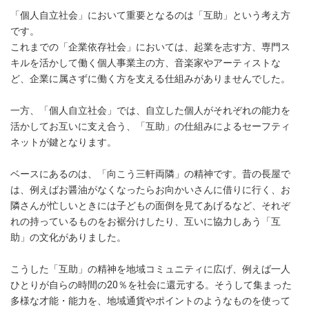
「個人自立社会」において重要となるのは「互助」という考え方
です。
これまでの「企業依存社会」においては、起業を志す方、専門ス
キルを活かして働く個人事業主の方、音楽家やアーティストな
ど、企業に属さずに働く方を支える仕組みがありませんでした。
一方、「個人自立社会」では、自立した個人がそれぞれの能力を
活かしてお互いに支え合う、「互助」の仕組みによるセーフティ
ネットが鍵となります。
ベースにあるのは、「向こう三軒両隣」の精神です。昔の長屋で
は、例えばお醤油がなくなったらお向かいさんに借りに行く、お
隣さんが忙しいときには子どもの面倒を見てあげるなど、それぞ
れの持っているものをお裾分けしたり、互いに協力しあう「互
助」の文化がありました。
こうした「互助」の精神を地域コミュニティに広げ、例えば一人
ひとりが自らの時間の20％を社会に還元する。そうして集まった
多様な才能・能力を、地域通貨やポイントのようなものを使って