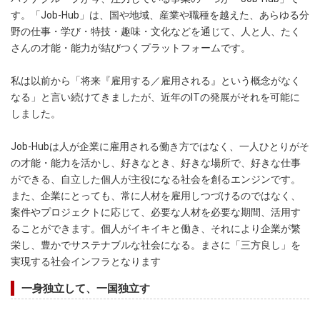
す。「Job-Hub」は、国や地域、産業や職種を越えた、あらゆる分
野の仕事・学び・特技・趣味・文化などを通じて、人と人、たく
さんの才能・能力が結びつくプラットフォームです。
私は以前から「将来『雇用する／雇用される』という概念がなく
なる」と言い続けてきましたが、近年のITの発展がそれを可能に
しました。
Job-Hubは人が企業に雇用される働き方ではなく、一人ひとりがそ
の才能・能力を活かし、好きなとき、好きな場所で、好きな仕事
ができる、自立した個人が主役になる社会を創るエンジンです。
また、企業にとっても、常に人材を雇用しつづけるのではなく、
案件やプロジェクトに応じて、必要な人材を必要な期間、活用す
ることができます。個人がイキイキと働き、それにより企業が繁
栄し、豊かでサステナブルな社会になる。まさに「三方良し」を
実現する社会インフラとなります
一身独立して、一国独立す