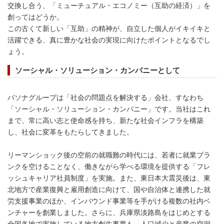
交換し合う、「ミューチュアル・エコノミー（互助の経済）」を
創ってはどうか。
この古くて新しい「互助」の精神が、自立した個人がイキイキと
活躍できる、真に豊かな社会の実現に向けたポイントとなるでし
ょう。
ソーシャル・ソリューション・カンパニーとして
パソナグループは「社会の問題点を解決する」会社、すなわち
「ソーシャル・ソリューション・カンパニー」です。当社はこれ
まで、常に高い志と使命感を持ち、新たな社会インフラを構築
し、社会に変革をもたらしてきました。
リーマンショック後の空前の就職難の時代には、若者に就業ブラ
ンクを空けることなく、働きながら学べる環境を提供する「フレ
ッシュキャリア社員制度」を実施。また、東日本大震災後は、東
北地方で産業復興と雇用創造に向けて、国や自治体と連携した就
労支援事業のほか、インバウンド事業等を手がける複数の社内ベ
ンチャーを創業しました。さらに、兵庫県淡路島をはじめとする
全国各地で実施している地方創生事業も、人口減少と産業の空洞