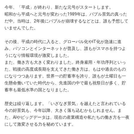
今年、「平成」が終わり、新たな元号がスタートします。
昭和から平成へと元号が変わった1989年は、バブル景気の真った
だ中。当時は、2年後にバブルが崩壊するなどとは、誰も予想して
いませんでした。
その後、平成の時代に入ると、グローバル化やIT化が急速に進
み、パソコンとインターネットが普及し、誰もがスマホを持つよ
うになり情報環境が激変しました。
また、働き方も大きく変わりました。終身雇用・年功序列といっ
た、戦後の高度成長期を支えてきた働き方は、もはや過去のもの
になりつつあります。世界一の貯蓄率を誇り、誰もが土曜日も一
生懸命働いていた時代から、先進国の中で最も祝祭日が多く、貯
蓄率も最低水準の国となりました。
歴史は繰り返します。「いざなぎ景気」を越えたと言われている
今の好景気も、今年以降、大きく落ち込むかもしれません。ま
た、AIやビッグデータは、現在の産業構造や私たちの働き方を一夜
にして激変させる力を秘めています。