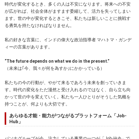
時代が変化するとき、多くの人は不安になります。将来への不安
が広がれば、社会全体がますます委縮して、活力を失ってしまい
ます。世の中が変化するときこそ、私たちは新しいことに挑戦す
る勇気を持たなければなりません。
私の好きな言葉に、インドの偉大な政治指導者 マハトマ・ガンデ
ィーの言葉があります。
“The future depends on what we do in the present.”
（未来は｢今、我々が何を為すか｣にかかっている）
私たちの今の行動が、やがて来るであろう未来を創っていきま
す。時代の変化をただ漫然と受け入れるのではなく、自ら立ち向
かって世の中を変えていく。私たち一人ひとりがそうした気概を
持つことが、何よりも大切です。
あらゆる才能・能力がつながるプラットフォーム「Job-
Hub」
パソナグループが今、注力している事業の一つが「Job-Hub」で