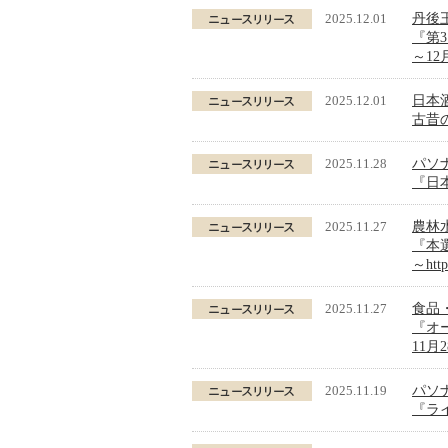
2025.12.01
丹後
『第3
～12
2025.12.01
日本
古昔の
2025.11.28
パソナJ
『日
2025.11.27
農林
『本
～
htt
2025.11.27
食品
『オース
11月
2025.11.19
パソ
『ラ