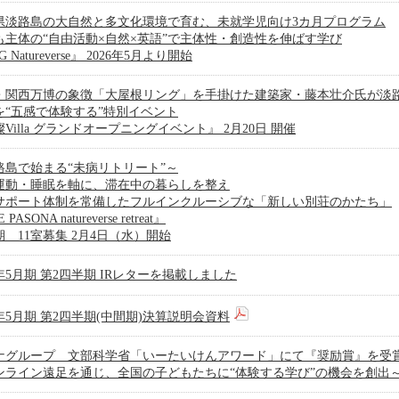
県淡路島の大自然と多文化環境で育む、未就学児向け3カ月プログラム
も主体の“自由活動×自然×英語”で主体性・創造性を伸ばす学び
 Natureverse』 2026年5月より開始
・関西万博の象徴「大屋根リング」を手掛けた建築家・藤本壮介氏が淡
を“五感で体験する”特別イベント
Villa グランドオープニングイベント』 2月20日 開催
路島で始まる“未病リトリート”～
運動・睡眠を軸に、滞在中の暮らしを整え
サポート体制を常備したフルインクルーシブな「新しい別荘のかたち」
PASONA natureverse retreat』
 11室募集 2月4日（水）開始
6年5月期 第2四半期 IRレターを掲載しました
6年5月期 第2四半期(中間期)決算説明会資料
ナグループ 文部科学省「いーたいけんアワード」にて『奨励賞』を受
ンライン遠足を通じ、全国の子どもたちに“体験する学び”の機会を創出