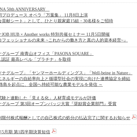
NA 50th ANNIVERSARY
明プロデュース オペラ「万葉集」 11月8日上演
会貢献シート」として、ひとり親家庭15組・30名様をご招待
JOB HUB × Another works 特別共催セミナー 11月5日開催
ロフェッショナルの未来 ~これからの働き方と真の人的資本経営~』
グループ 南青山オフィス「PASONA SQUARE」
LL認証 最高レベル「プラチナ」を取得
ナグループ」「ヤンマーホールディングス」「Well-being in Nature」
エネルギーの自給率向上と循環型社会の実現に向けた連携協定を締結
淡路島を起点に、全国へ持続可能な農業モデルを発信 ～
試験と連動した「見える化」人材育成モデルが評価
ナグループ 第3回オープンバッジ大賞『奨励賞企業部門』受賞
制限付株式報酬としての自己株式の処分の払込完了に関するお知らせ
6年5月期 第1四半期決算短信