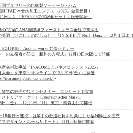
王国ブルワリーの自家製ソーセージ・ハム
回IFFA日本食肉加工コンテスト2025』金賞受賞！
月1日より『IFFA2025受賞記念セット』販売開始～
酒の”古酒” ANA国際線ファーストクラス全線で初採用
美酒（いにしえのびしゅ） 『INISHIE 匠 No.1 -Doux-』 12月１日
OB HUB × Another works 共催セミナー
本一の立役者が語る、勝利の方程式』12月10日大阪にて開催
水産省補助事業「INACOMEビジネスコンテスト2025」
選大会』を東京・オンラインで12月19日(金）に開催
ps://inacome.jp/business-contest/
～
・雑貨の販売やワインセミナー、コンサートを実施
トリアマーケット Österreichischer Markt』
28日（金）～12月1日（月） 東京・南青山にて開催
ナ UI銀行と連携 就業中の派遣社員を対象にした福利厚生を拡充
イフデザイン・ホームサポート』 11月20日提供開始