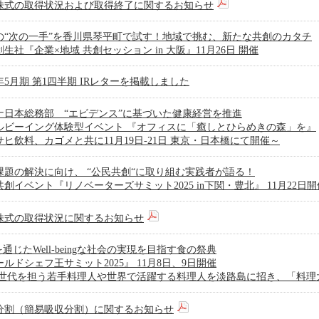
株式の取得状況および取得終了に関するお知らせ
の“次の一手”を香川県琴平町で試す！地域で挑む、新たな共創のカタチ
生社『企業×地域 共創セッション in 大阪』11月26日 開催
6年5月期 第1四半期 IRレターを掲載しました
ナ日本総務部 “エビデンス”に基づいた健康経営を推進
ルビーイング体験型イベント 『オフィスに「癒しとひらめきの森」を』
サヒ飲料、カゴメと共に11月19日-21日 東京・日本橋にて開催～
課題の解決に向け、 “公民共創“に取り組む実践者が語る！
創イベント『リノベーターズサミット2025 in下関・豊北』 11月22日開
株式の取得状況に関するお知らせ
を通じたWell-beingな社会の実現を目指す食の祭典
ルドシェフ王サミット2025』 11月8日、9日開催
次世代を担う若手料理人や世界で活躍する料理人を淡路島に招き、「料理
分割（簡易吸収分割）に関するお知らせ