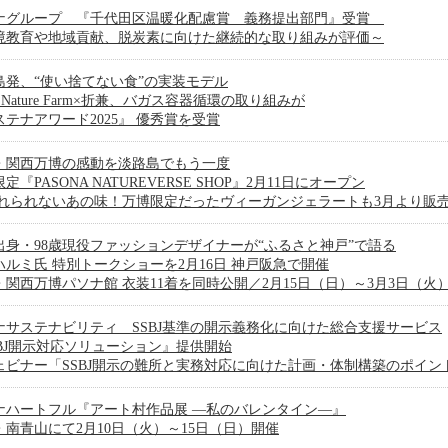
ナグループ 『千代田区温暖化配慮賞 義務提出部門』受賞
境教育や地域貢献、脱炭素に向けた継続的な取り組みが評価～
島発、“使い捨てない食”の実装モデル
ji Nature Farm×折兼、バガス容器循環の取り組みが
ステナアワード2025』 優秀賞を受賞
・関西万博の感動を淡路島でもう一度
定『PASONA NATUREVERSE SHOP』2月11日にオープン
忘れられないあの味！万博限定だったヴィーガンジェラートも3月より販売
出身・98歳現役ファッションデザイナーが“ふるさと神戸”で語る
ハルミ氏 特別トークショーを2月16日 神戸阪急で開催
・関西万博パソナ館 衣装11着を同時公開／2月15日（日）～3月3日（火
ナサステナビリティ SSBJ基準の開示義務化に向けた総合支援サービス
SBJ開示対応ソリューション』提供開始
ェビナー「SSBJ開示の難所と実務対応に向けた計画・体制構築のポイント
ナハートフル『アート村作品展 ―私のバレンタイン―』
・南青山にて2月10日（火）～15日（日）開催