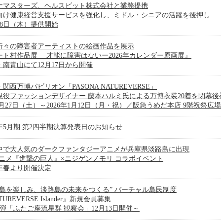
ナマスターズ、ヘルスビット株式会社と業務提携
向け健康経営支援サービスを強化し、ミドル・シニアの活躍を後押し
18日（木）提供開始
折々の障害者アーティストの絵画作品を展示
ート村作品展 ―才能に障害はないー2026年カレンダー原画展』
・南青山にて12月17日から開催
関西万博パビリオン「PASONA NATUREVERSE」
歳現役ファッションデザイナー 藤本ハルミ氏による万博衣装20着を閉幕後
2月27日（土）～2026年1月12日（月・祝）／阪急うめだ本店 9階祝祭広場
6年5月期 第2四半期決算発表日のお知らせ
中で大人気のダークファンタジーアニメが兵庫県淡路島に出現
アニメ『進撃の巨人』×ニジゲンノモリ コラボイベント
6年春より開催決定
路島を楽しみ、淡路島の未来をつくる” バーチャル島民制度
TUREVERSE Islander』新規会員募集
1弾「ふたご座流星群 観察会」12月13日開催～