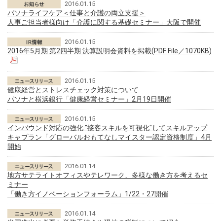
2016.01.15
パソナライフケア＜仕事と介護の両立支援＞
人事ご担当者様向け「介護に関する基礎セミナー」大阪で開催
2016.01.15
2016年5月期 第2四半期 決算説明会資料を掲載(PDF File／1070KB)
2016.01.15
健康経営とストレスチェック対策について
パソナと横浜銀行「健康経営セミナー」2月19日開催
2016.01.15
インバウンド対応の強化 "接客スキルを可視化"してスキルアップ
キャプラン「グローバルおもてなしマイスター認定資格制度」4月
開始
2016.01.14
地方サテライトオフィスやテレワーク、多様な働き方を考えるセ
ミナー
「働き方イノベーションフォーラム」1/22・27開催
2016.01.14