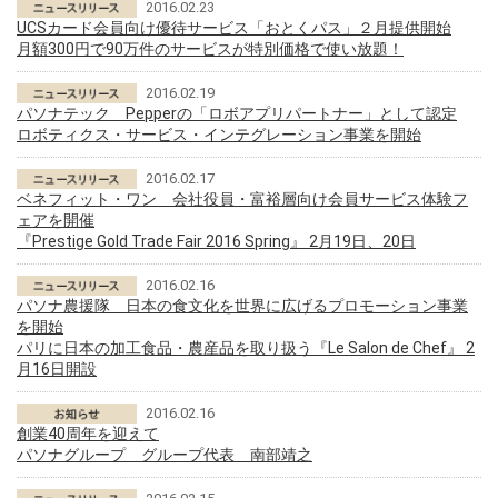
2016.02.23
UCSカード会員向け優待サービス「おとくパス」２月提供開始
月額300円で90万件のサービスが特別価格で使い放題！
2016.02.19
パソナテック Pepperの「ロボアプリパートナー」として認定
ロボティクス・サービス・インテグレーション事業を開始
2016.02.17
ベネフィット・ワン 会社役員・富裕層向け会員サービス体験フ
ェアを開催
『Prestige Gold Trade Fair 2016 Spring』 2月19日、20日
2016.02.16
パソナ農援隊 日本の食文化を世界に広げるプロモーション事業
を開始
パリに日本の加工食品・農産品を取り扱う『Le Salon de Chef』 2
月16日開設
2016.02.16
創業40周年を迎えて
パソナグループ グループ代表 南部靖之