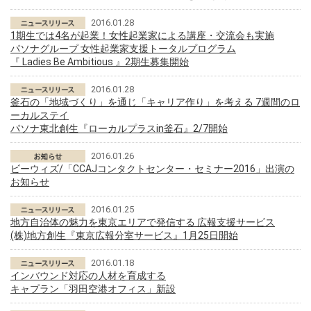
2016.01.28
1期生では4名が起業！女性起業家による講座・交流会も実施
パソナグループ 女性起業家支援トータルプログラム
『 Ladies Be Ambitious 』2期生募集開始
2016.01.28
釜石の「地域づくり」を通じ「キャリア作り」を考える 7週間のロ
ーカルステイ
パソナ東北創生『ローカルプラスin釜石』2/7開始
2016.01.26
ビーウィズ/「CCAJコンタクトセンター・セミナー2016」出演の
お知らせ
2016.01.25
地方自治体の魅力を東京エリアで発信する 広報支援サービス
(株)地方創生『東京広報分室サービス』1月25日開始
2016.01.18
インバウンド対応の人材を育成する
キャプラン「羽田空港オフィス」新設