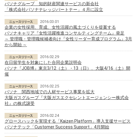
パソナグループ 知的財産関連サービスの新会社
「株式会社パソナナレッジパートナー」４月に設立
2016.03.01
企業の女性採用、育成、女性活躍の風土づくりを提案する
パソナキャリア『女性活躍推進コンサルティングチーム』発足
～ 管理職・管理職候補者向け『女性リーダー育成プログラム』3月
から開始 ～
2016.02.29
在日留学生を対象にした合同企業説明会
パソナ『JOB博』東京3/12（土）・13（日）、大阪4/16（土）開
催
2016.02.25
パソナ 関西地域での人材サービス事業を拡大
大阪ガスグループ『大阪ガスエクセレントエージェンシー株式会
社』の株式譲受
2016.02.24
グロースハックを実現する「Kaizen Platform」導入支援サービス
パソナテック「Customer Success Support」4月開始