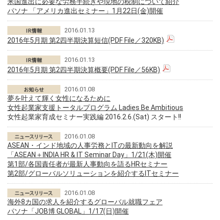
米国進出に必要な労務手続きや現地の税制について紹介
パソナ 「アメリカ進出セミナー」1月22日(金)開催
2016.01.13
2016年5月期 第2四半期決算短信(PDF File／320KB)
2016.01.13
2016年5月期 第2四半期決算概要(PDF File／56KB)
2016.01.08
夢を叶えて輝く女性になるために
女性起業家支援トータルプログラム Ladies Be Ambitious
女性起業家育成セミナー実践編 2016.2.6.(Sat) スタート!!
2016.01.08
ASEAN・インド地域の人事労務とITの最新動向を解説
「ASEAN＋INDIA HR & IT Seminar Day」1/21(木)開催
第1部/各国責任者が最新人事動向を語るHRセミナー
第2部/グローバルソリューションを紹介するITセミナー
2016.01.08
海外8カ国の求人を紹介するグローバル就職フェア
パソナ「JOB博 GLOBAL」1/17(日)開催