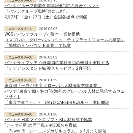
2016.02.15
パソナグループ創業40周年記念“職”の総合イベント
『パソナグループ職博“共に歩む”』
2月26日（金）27日（土）全国各拠点で開催
2016.02.05
WCSとパソナグループが資本・業務提携
コスプレの「グローバルコミュニティプラットフォームの構築」
「地域のインバウンド事業」で協業
2016.02.02
パソナライフケア 介護職員の業務負担の軽減を実現する
『ケアアシスタント職 導入サービス』2月開始
2016.01.29
東京都「平成27年度 グローバル人材確保支援事業」
パソナ "東京で働く魅力"を海外のグローバル人材に発信するウェ
ブサイト
「東京で働こう。～TOKYO CAREER GUIDE～」本日開設
2016.01.28
パソナと日本マイクロソフト BI人材育成で協業
"データ活用"の専門職人材300名を育成
「Power BIトレーニングカリキュラム」を1月より開始