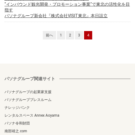
"インバウンド観光開発・プロモーション事業"で東北の活性化を目
指す
パソナグループ新会社『株式会社VISIT東北』本日設立
前へ
1
2
3
4
パソナグループ関連サイト
パソナグループの起業家支援
パソナグループプレスルーム
ナレッジバンク
レンタルスペース Annex Aoyama
パソナ令和財団
南部靖之.com