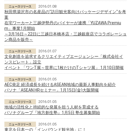
2016.01.08
秋田県湯沢市の名産品の"訪日観光客向けパッケージデザイン"を考
案
在宅ワーカーと三越伊勢丹のバイヤーが連携「YUZAWA Premiu
m」事業1月開始
～3月16日～22日に三越日本橋本店・三越銀座店でコラボレーショ
ン商品を販売～
2016.01.07
文化創造を追求するクリエイティブエージェンシー「株式会社イ
ンスピレート」設立
イベント 「ワンT展～世界に1枚だけのTシャツ展」 1月10日開催
2016.01.05
AEC発足 経済成長を続けるASEAN地域の最新人事動向を紹介
パソナ「ASEAN HRセミナー」1月15日(金)大阪開催
2016.01.05
地域の活性化と持続的な発展を担う人材を育成する
パソナグループ『地方創生塾』1月5日 塾生募集開始
2016.01.05
東北を日本一の「インバウンド観光地」に！