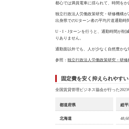
都心では満員電車に揺られて、時間をか
独立行政法人労働政策研究・研修機構が2
出身県でのUターン者の平均片道通勤時間
U・I・Jターンを行うと、通勤時間が
りありません。
通勤面以外でも、人が少なく自然豊かな
参照：
独立行政法人労働政策研究・研修
固定費を安く抑えられやすい
全国賃貸管理ビジネス協会が行った202
都道府県
総平
北海道
48,