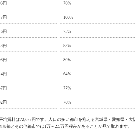
903円
76%
677円
100%
746円
75%
643円
83%
403円
80%
524円
64%
887円
77%
092円
76%
均賃料は72,677円です。人口の多い都市を抱える宮城県・愛知県・
、東京都とその他都市では1万～2.5万円程差があることが見て取れます。