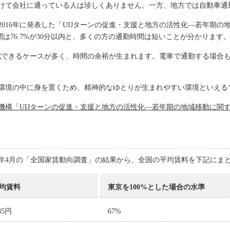
けて会社に通っている人は珍しくありません。一方、地方では自動車通
016年に発表した「UIJターンの促進・支援と地方の活性化―若年期
は76.7%が30分以内と、多くの方の通勤時間は短いことが分かります
削減できるケースが多く、時間の余裕が生まれます。電車で通勤する場合
環境の中に身を置くため、精神的なゆとりが生まれやすい環境といえる
機構「UIJターンの促進・支援と地方の活性化―若年期の地域移動に関
3年4月の「全国家賃動向調査」の結果から、全国の平均賃料を下記にま
均賃料
東京を100%とした場合の水準
685円
67%