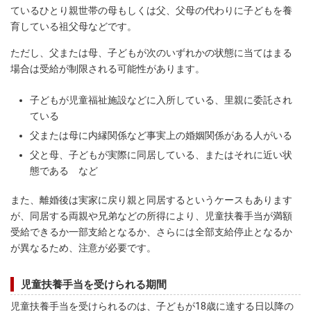
ているひとり親世帯の母もしくは父、父母の代わりに子どもを養
育している祖父母などです。
ただし、父または母、子どもが次のいずれかの状態に当てはまる
場合は受給が制限される可能性があります。
子どもが児童福祉施設などに入所している、里親に委託され
ている
父または母に内縁関係など事実上の婚姻関係がある人がいる
父と母、子どもが実際に同居している、またはそれに近い状
態である など
また、離婚後は実家に戻り親と同居するというケースもあります
が、同居する両親や兄弟などの所得により、児童扶養手当が満額
受給できるか一部支給となるか、さらには全部支給停止となるか
が異なるため、注意が必要です。
児童扶養手当を受けられる期間
児童扶養手当を受けられるのは、子どもが18歳に達する日以降の