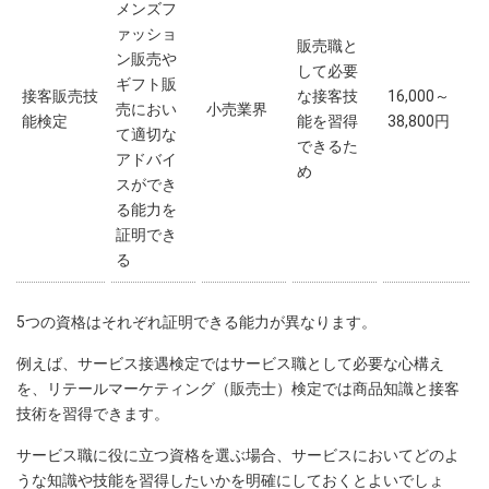
メンズフ
ァッショ
販売職と
ン販売や
して必要
ギフト販
接客販売技
な接客技
16,000～
売におい
小売業界
能検定
能を習得
38,800円
て適切な
できるた
アドバイ
め
スができ
る能力を
証明でき
る
5つの資格はそれぞれ証明できる能力が異なります。
例えば、サービス接遇検定ではサービス職として必要な心構え
を、リテールマーケティング（販売士）検定では商品知識と接客
技術を習得できます。
サービス職に役に立つ資格を選ぶ場合、サービスにおいてどのよ
うな知識や技能を習得したいかを明確にしておくとよいでしょ