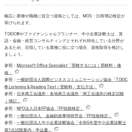
幅広い業種や職種に役立つ資格としては、MOS・日商簿記検定が
挙げられます。
TOEIC®やファイナンシャルプランナー、中小企業診断士は、英
語・金融・経営コンサルティングとそれぞれ特化している分野が
あるため、目指している業種に役に立つ場合、資格取得を検討し
ましょう。
参照：
Microsoft Office Specialist「受験するには｜受験料・価
格」
参照：
一般財団法人国際ビジネスコミュニケーション協会「TOEIC
® Listening & Reading Test｜受験料・支払方法」
参照：
日本商工会議所・各地商工会議所「商工会議所の検定試験
｜簿記」
参照：
NPO法人日本FP協会「FP技能検定」
参照：
一般社団法人 金融財政事情研究会「FP技能検定」
参照：
一般社団法人中小企業診断協会「令和5年度中小企業診断士
第1次試験案内・申込書」