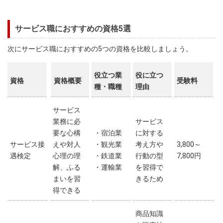
サービス職におすすめの資格5選
次にサービス職におすすめの5つの資格を比較しましょう。
役立つ業
役に立つ
資格
資格概要
受験料
種・職種
理由
サービス
業務に必
サービス
要な心構
・宿泊業
に対する
サービス接
えや対人
・観光業
考え方や
3,800～
遇検定
心理の理
・鉄道業
行動の型
7,800円
解、ふる
・運輸業
を習得で
まいを習
きるため
得できる
商品知識