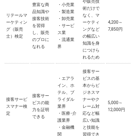
や販売技
豊富な商
・小売業
術だけで
品知識や
・製造業
リテールマ
なく、マ
接客技術
・卸売業
ーケティン
ーケティ
4,200～
を習得
・サービ
グ（販売
ングなど
7,850円
し、販売
ス業
士）検定
の幅広い
のプロに
・流通業
知識を身
なれる
界
につけら
れるため
接客サー
・エアラ
ビスの基
イン、ホ
本からビ
テル、ブ
ジネスマ
接客サー
接客サービ
ライダル
ナーやク
ビスの能
5,000～
スマナー検
業界
レーム対
力を証明
12,000円
定
・医療･介
応など幅
できる
護業界
広い知識
・金融機
と技能を
関
習得でき