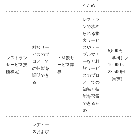
るため
レストラ
ンで求め
られる接
客サービ
料飲サー
スやテー
6,500円
ビスのプ
ブルマナ
レストラン
・料飲サ
（学科）／
ロとして
ーなど料
サービス技
ービス業
10,000～
の技能を
飲サービ
能検定
界
23,500円
証明でき
スのプロ
（実技）
る
としての
知識と技
能を習得
できるた
め
レディー
スおよび