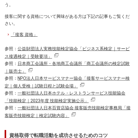
う。
接客に関する資格について興味がある方は下記の記事もご覧くだ
さい。
「接客 資格」
参照：
公益財団法人実務技能検定協会「ビジネス系検定｜サービ
ス接遇検定｜受験要項」
参照：
日本商工会議所・各地商工会議所「商工会議所の検定試験
｜販売士」
参照：
NPO法人日本サービスマナー協会「接客サービスマナー検
定｜個人受検｜試験日程と試験会場」
参照：
一般社団法人日本ホテル・レストランサービス技能協会
「技能検定｜2023年度 技能検定実施公示」
参照：
一般社団法人日本百貨店協会 接客販売技能検定事務局「接
客販売技能検定｜検定試験内容」
資格取得で転職活動を成功させるためのコツ