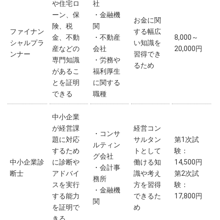
や住宅ロ
社
ーン、保
・金融機
お金に関
険、税
関
ファイナン
する幅広
金、不動
・不動産
8,000～
シャルプラ
い知識を
産などの
会社
20,000円
ンナー
習得でき
専門知識
・労務や
るため
があるこ
福利厚生
とを証明
に関する
できる
職種
中小企業
が経営課
経営コン
・コンサ
題に対応
サルタン
第1次試
ルティン
するため
トとして
験：
グ会社
中小企業診
に診断や
働ける知
14,500円
・会計事
断士
アドバイ
識や考え
第2次試
務所
スを実行
方を習得
験：
・金融機
する能力
できるた
17,800円
関
を証明で
め
きる