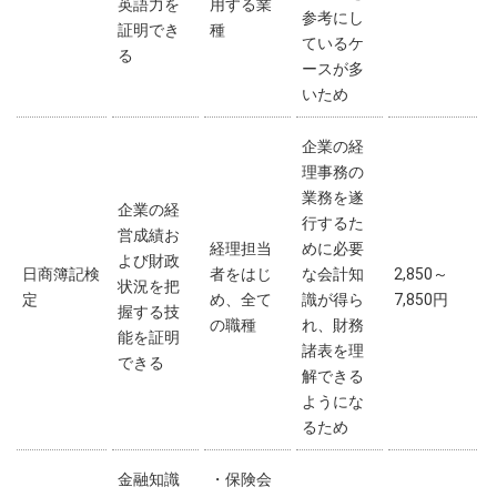
英語力を
用する業
参考にし
証明でき
種
ているケ
る
ースが多
いため
企業の経
理事務の
業務を遂
企業の経
行するた
営成績お
経理担当
めに必要
よび財政
日商簿記検
者をはじ
な会計知
2,850～
状況を把
定
め、全て
識が得ら
7,850円
握する技
の職種
れ、財務
能を証明
諸表を理
できる
解できる
ようにな
るため
金融知識
・保険会