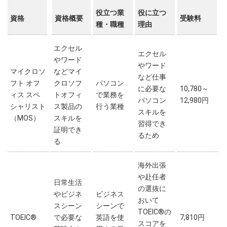
役立つ業
役に立つ
資格
資格概要
受験料
種・職種
理由
エクセル
エクセル
やワード
やワード
マイクロソ
などマイ
など仕事
フト オフ
クロソフ
パソコン
に必要な
10,780～
ィス スペ
トオフィ
で業務を
パソコン
12,980円
シャリスト
ス製品の
行う業種
スキルを
（MOS）
スキルを
習得でき
証明でき
るため
る
海外出張
や赴任者
日常生活
の選抜に
やビジネ
ビジネス
おいて
スシーン
シーンで
TOEIC®の
TOEIC®
で必要な
英語を使
7,810円
スコアを