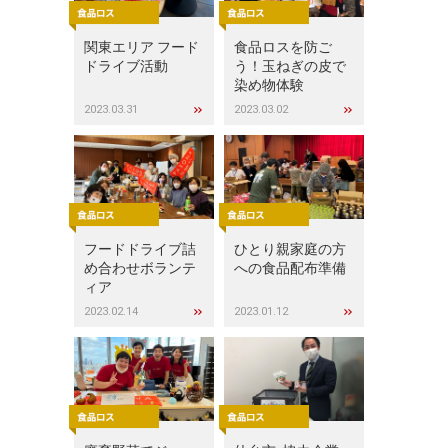
関東エリア フード
食品ロスを防ご
ドライブ活動
う！玉ねぎの皮で
染め物体験
2023.03.31
2023.03.02
フードドライブ詰
ひとり親家庭の方
め合わせボランテ
への食品配布準備
ィア
2023.02.14
2023.01.12