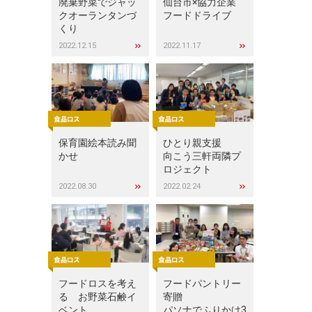
廃棄野菜でジャッ
仙台市×協力企業
クオーランタンづ
フードドライブ
くり
2022.12.15
2022.11.17
保育園絵本読み聞
ひとり親支援
かせ
向こう三軒両隣プ
ロジェクト
2022.08.30
2022.02.24
フードロスを考え
フードパントリー
る お野菜石鹸イ
寄贈
ベント
パソナでふりかけ3