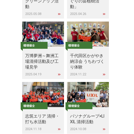
クリーンアップ活
ぐりの苗植樹活
動
動」
2025.05.08
2025.04.26
万博夢洲～舞洲工
千代田区かがやき
場清掃活動及び工
納涼会 うちわづく
場見学
り体験
2025.04.19
2024.11.22
志筑エリア 清掃・
パソナグループ×LI
打ち水活動
XIL 清掃活動
2024.11.18
2024.10.08