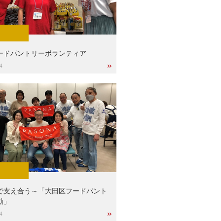
ードパントリーボランティア
4
で支え合う～「大田区フードパント
動」
4