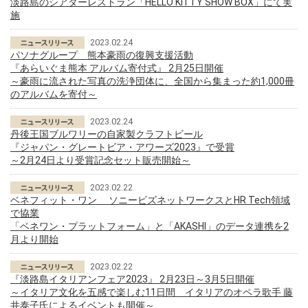
淡路島のシアターレストラン「HELLO KITTY SHOW BOX」にて実
施
2023.02.24
パソナグループ 熊本豪雨の復興支援活動
『あらいぐま熊本 アルバム寄付式』 2月25日開催
～豪雨に流された写真の洗浄団体に、全国から集まった約1,000冊
のアルバムを寄付～
2023.02.24
丹後王国ブルワリーの自家製クラフトビール
『ジャパン・グレートビア・アワーズ2023』で受賞
～2月24日より受賞記念セット販売開始～
2023.02.22
ベネフィット・ワン ソニービズネットワークスとHR Tech領域
で協業
「ベネワン・プラットフォーム」と「AKASHI」のデータ連携を2
月より開始
2023.02.22
『淡路島イタリアンフェア2023』 2月23日～3月5日開催
～イタリア文化を五感で楽しむ11日間 イタリアのオペラ歌手 藤
井泰子氏によるイベントも開催～