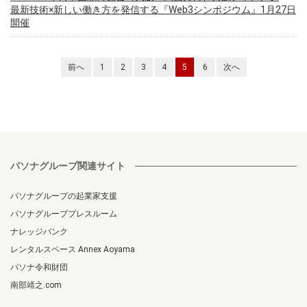
最新技術×新しい働き方を発信する『Web3シンポジウム』1月27日
開催
前へ
1
2
3
4
5
6
次へ
パソナグループ関連サイト
パソナグループの起業家支援
パソナグループプレスルーム
ナレッジバンク
レンタルスペース Annex Aoyama
パソナ令和財団
南部靖之.com