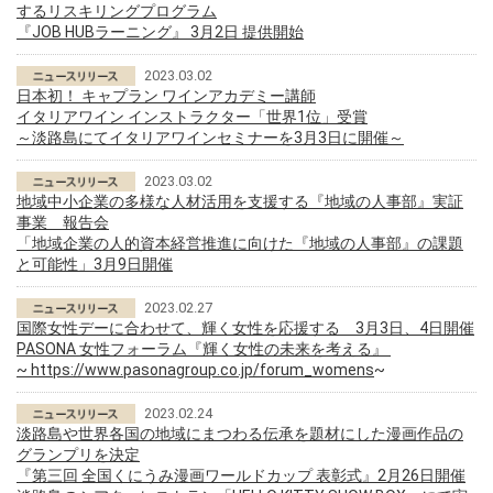
するリスキリングプログラム
『JOB HUBラーニング』 3月2日 提供開始
2023.03.02
日本初！ キャプラン ワインアカデミー講師
イタリアワイン インストラクター「世界1位」受賞
～淡路島にてイタリアワインセミナーを3月3日に開催～
2023.03.02
地域中小企業の多様な人材活用を支援する『地域の人事部』実証
事業 報告会
「地域企業の人的資本経営推進に向けた『地域の人事部』の課題
と可能性」3月9日開催
2023.02.27
国際女性デーに合わせて、輝く女性を応援する 3月3日、4日開催
PASONA 女性フォーラム『輝く女性の未来を考える』
~
https://www.pasonagroup.co.jp/forum_womens
~
2023.02.24
淡路島や世界各国の地域にまつわる伝承を題材にした漫画作品の
グランプリを決定
『第三回 全国くにうみ漫画ワールドカップ 表彰式』2月26日開催