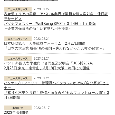
2023.02.22
表参道エリアの美容・アパレル業界従業員や個人客対象 休日託
児サービス
パソナフォスター『Well Being SPOT』3月4日（土）開始
～企業内保育所の新しい有効活用を提唱～
2023.02.21
日本CHO協会 人事戦略フォーラム 2月27日開催
『日本の大企業 成長10の法則～失われなかった30年の経営～』
2023.02.21
パソナ 外国人留学生向け合同企業説明会『JOB博2024』
2月25日 東京・南青山、3月18日 大阪・梅田にて開催
2023.02.21
パソナ×プロフェリエ 管理職ハイクラスのための“自分磨き”セミ
ナー
『怒りや不安と共存し感情と向き合う“セルフコントロール術”』3
月2日開催
2023.02.17
2023年4月開講