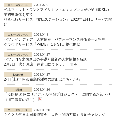
2023.02.01
ベネフィット・ワンとアメリカン・エキスプレスが企業間取引の
業務効率化を支援
精算代行サービス 『支払ステーション』 2023年2月1日サービス開
始
2023.01.31
パソナインディア 人材情報・パフォーマンス評価を一元管理
クラウドサービス『PRIDE』１月31日 提供開始
2023.01.27
パソナ N A 米国進出の基礎と最新の人材情報を解説
2月7日（火）東京・南青山にてセミナー開催
2023.01.27
2/11(土)開催 淡路島感謝祭の詳細はこちらから
2023.01.26
「淡路島 岩屋エリア ホテル開発プロジェクト」に関するお知らせ
（固定資産の取得）
2023.01.20
２０２５年日本国際博覧会（大阪・関西万博）共創チャレンジ