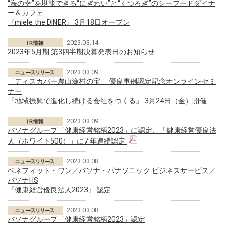
“海の幸”を堪能できる“にぎわい”と“くつろぎ”のシーフードダイナ
ー＆カフェ
『miele the DINER』 3月18日オープン
2023.03.14
2023年5月期 第3四半期決算発表日のお知らせ
2023.03.09
「ディスカバー農山漁村の宝」 優良事例認定記念オンラインセミ
ナー
『地域振興で進化し続ける会社をつくる』 3月24日（金）開催
2023.03.09
パソナグループ「健康経営銘柄2023」に認定、「健康経営優良法
人（ホワイト500）」に7 年連続認定
2023.03.08
ベネフィット・ワン／パソナ・パナソニック ビジネスサービス／
パソナHS
『健康経営優良法人2023』 認定
2023.03.08
パソナグループ「健康経営銘柄2023」認定