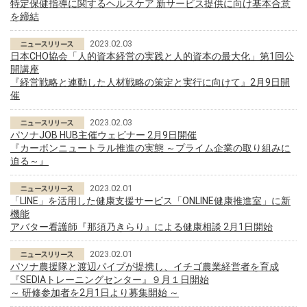
特定保健指導に関するヘルスケア 新サービス提供に向け基本合意
を締結
2023.02.03
日本CHO協会「人的資本経営の実践と人的資本の最大化」第1回公
開講座
『経営戦略と連動した人材戦略の策定と実行に向けて』2月9日開
催
2023.02.03
パソナJOB HUB主催ウェビナー 2月9日開催
『カーボンニュートラル推進の実態 ～プライム企業の取り組みに
迫る～』
2023.02.01
「LINE」を活用した健康支援サービス「ONLINE健康推進室」に新
機能
アバター看護師『那須乃きらり』による健康相談 2月1日開始
2023.02.01
パソナ農援隊と渡辺パイプが提携し、イチゴ農業経営者を育成
『SEDIAトレーニングセンター』９月１日開始
～ 研修参加者を2月1日より募集開始 ～