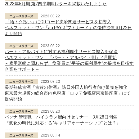
2023年5月期 第2四半期IRレターを掲載いたしました
2023.03.22
「給トク払い」にQRコード決済関連サービスを初導入
ベネフィット・ワン「au PAY ギフトカード」の優待提供 3月22日
より開始
2023.03.22
パート・アルバイトに対する福利厚生サービス導入を促進
ベネフィット・ワン 『パート・アルバイト割』 4月開始
～雇用形態に関わらず、従業員に”平等の福利厚生”の提供を目指す
企業をサポート～
2023.03.20
長期熟成古酒『古昔の美酒』 訪日外国人旅行者向け販売を強化
東京最大規模の総合市内免税店「ロッテ免税店東京銀座店」にて
提供開始
2023.03.20
パソナ 管理職・ハイクラス層向けセミナー 3月28日開催
『変化の時代に対応する“キャリアオーナーシップ”とは？』
2023.03.14