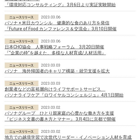
『環境対応コンサルティング』 3月6日より実証実験開始
2023.03.06
パソナ × 米日カウンシル 健康的な食のあり方を発信
『Future of Food カンファレンス＆交流会』3月10日開催
2023.03.06
日本CHO協会 人事戦略フォーラム 3月20日開催
『“企業の枠”を越えた、多様な人材育成/人材活用』
2023.03.03
パソナ 海外帰国者のキャリア構築・就労支援を拡大
2023.03.03
創業者などの富裕層向けライフサポートサービス
パソナライフケア『ロワイヤルコンシェルジュ』4月1日開始
2023.03.02
パソナグループ ひとり親家庭の心豊かな働き方を支援
『ビジネス文書の書き方とマナー』 3月4日に京都で開催
2023.03.02
地方での越境学習で次世代リーダー・イノベーション人材を育成