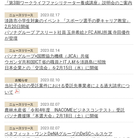
『第3期ワークライフファシリテーター養成講座』説明会のご案内
2023.02.17
淡路市小学生対象のイベント 『スポーツ選手の夢キャリア教室』
2月20日開催
パソナグループ アスリート社員 玉井希絵とFC.AWJ所属 寺田優作
が登壇
2023.02.14
パソナグループ×国際協力機構（JICA）共催
ウガンダ共和国ICT省の職員とIT人材を淡路島に招致
日本企業との「交流会」を2月15日（水）に開催
2023.02.10
当社子会社の受託案件における委託先事業者による過大請求につ
いて
2023.02.07
農林水産省「令和4年度 INACOMEビジネスコンテスト」受託
パソナ農援隊『本選大会』2月18日（土）に開催
2023.02.07
ベネフィット・ワンとDeNAグループのDeSCヘルスケア