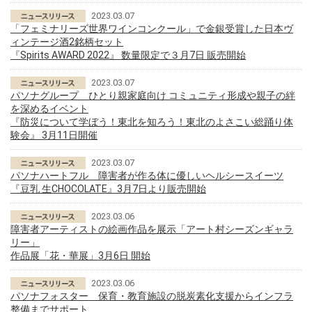
2023.03.07
「フェミナリーズ世界ワインコンクール」で金銀受賞した日本ヴ
ィンテージ酒2銘柄セット
『Spirits AWARD 2022』 数量限定で３月7日 販売開始
2023.03.07
パソナグループ ひとり親家庭向け コミュニティ形成や親子の絆
を深めるイベント
『防災について学ぼう！東北を知ろう！東北のよさこい総踊り体
験会』 3月11日開催
2023.03.07
パソナハートフル 障害者が作る体に優しいヘルシースイーツ
『豆乳 生CHOCOLATE』3月7日より販売開始
2023.03.06
障害者アーティストの絵画作品を展示「アート村シーズンギャラ
リー」
作品展「花・華展」3月6日 開始
2023.03.06
パソナフォスター 保育・教育施設の脱炭素化支援からインフラ
整備までサポート