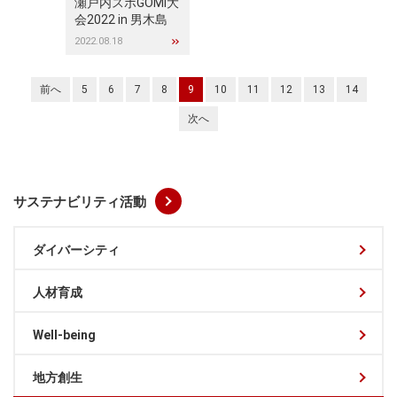
瀬戸内スポGOMI大
会2022 in 男木島
2022.08.18
前へ
5
6
7
8
9
10
11
12
13
14
次へ
サステナビリティ活動
ダイバーシティ
人材育成
Well-being
地方創生