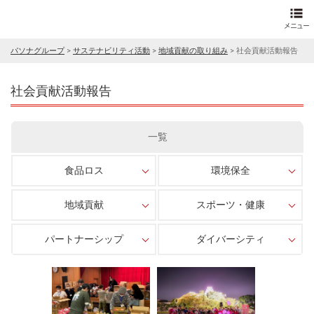
パソナグループ
>
サステナビリティ活動
>
地域貢献の取り組み
>
社会貢献活動報告
社会貢献活動報告
一覧
食品ロス
環境保全
地域貢献
スポーツ・健康
パートナーシップ
ダイバーシティ