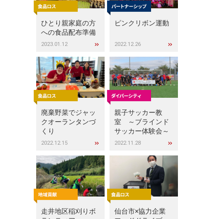
ひとり親家庭の方
ピンクリボン運動
への食品配布準備
2023.01.12
2022.12.26
廃棄野菜でジャッ
親子サッカー教
クオーランタンづ
室 ～ブラインド
くり
サッカー体験会～
2022.12.15
2022.11.28
走井地区稲刈りボ
仙台市×協力企業