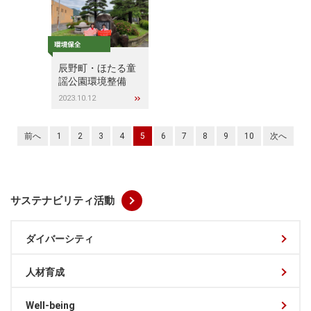
辰野町・ほたる童
謡公園環境整備
2023.10.12
前へ
1
2
3
4
5
6
7
8
9
10
次へ
サステナビリティ活動
ダイバーシティ
人材育成
Well-being