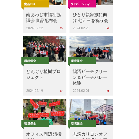
南あわじ市福祉協
ひとり親家族に向
議会 食品配布会
け 七五三を祝う会
2024.02.22
2024.02.20
どんぐり植樹プロ
鵠沼ビーチクリー
ジェクト
ン＆ビーチバレー
体験
2024.02.19
2024.02.01
オフィス周辺 清掃
志筑カリヨンオフ