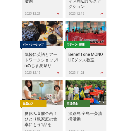
活動
ィス周辺打ち水ア
クション
2023.12.21
2023.12.13
気軽に英語とアー
Benefit one MONO
トワークショップi
LIZダンス教室
nのじま夏祭り
2023.12.13
2023.11.21
夏休み直前企画！
淡路島 全島一斉清
ひとり親家庭の食
掃活動
卓にもう1品を