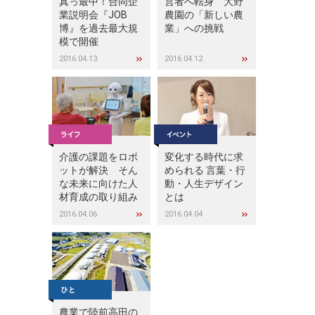
真っ最中！合同企
営者へ転身 大野
業説明会『JOB
農園の「新しい農
博』を過去最大規
業」への挑戦
模で開催
2016.04.13
2016.04.12
介護の課題をロボ
変化する時代に求
ットが解決 そん
められる 言葉・行
な未来に向けた人
動・人生デザイン
材育成の取り組み
とは
2016.04.06
2016.04.04
農業で陸前高田の