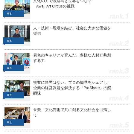
文化の力で淡路島と世界をつなぐ
—Awaji Art Circusの挑戦
1
人・技術・現場を結び、社会に大きな価値を
提供
2
異色のキャリアが育んだ、多様な人材と共創
する力
3
提案に限界はない。プロの知見をシェアし、
企業の経営課題を解決する「ProShare」の醍
醐味
4
音楽、文化芸術で共に創る文化社会を目指し
て
5