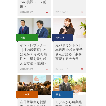
への挑戦～ ＜前
編＞
2016.04.22
2016.04.19
イントレプレナー
元バドミントン日
（社内起業家）と
本代表 小椋久美子
は何か？ その可能
さんが語る「夢を
性と、壁を乗り越
実現するチカラ」
える方法 ＜前編＞
2016.04.19
2016.04.14
在日留学生も就活
モデルから農業経