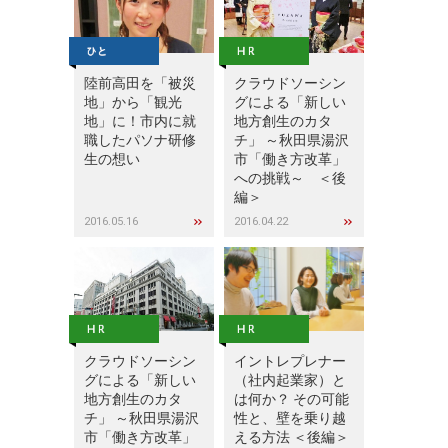
陸前高田を「被災
クラウドソーシン
地」から「観光
グによる「新しい
地」に！市内に就
地方創生のカタ
職したパソナ研修
チ」 ～秋田県湯沢
生の想い
市「働き方改革」
への挑戦～ ＜後
編＞
2016.05.16
2016.04.22
クラウドソーシン
イントレプレナー
グによる「新しい
（社内起業家）と
地方創生のカタ
は何か？ その可能
チ」 ～秋田県湯沢
性と、壁を乗り越
市「働き方改革」
える方法 ＜後編＞