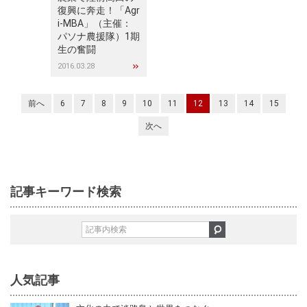
復興に奔走！「Agr
i-MBA」（主催：
パソナ農援隊）1期
生の奮闘
2016.03.28
前へ
6
7
8
9
10
11
12
13
14
15
次へ
記事キーワード検索
人気記事