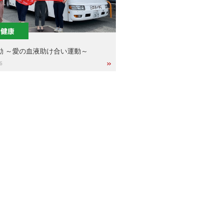
動 ～愛の血液助け合い運動～
6