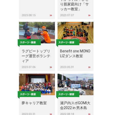
り親家庭向け「サ
ッカー教室」
2023.08.15
2023.07.07
ラグビートップリ
Benefit one MONO
ーグ運営ボランテ
LIZダンス教室
ィア
2023.07.06
2023.05.01
夢キャリア教室
瀬戸内スポGOMI大
会2022 in 男木島
2023.03.31
2022.08.18