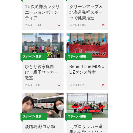
1.5次避難所レクリ
クリーンアップ＆
エーションボラン
北海道発祥スポー
ティア
ツで健康推進
2024.11.14
2024.11.05
ひとり親家庭向
Benefit one MONO
け 親子サッカー
LIZダンス教室
教室
2024.10.15
2023.11.21
淡路島 献血活動
元プロサッカー選
手から学ぶ！ひと