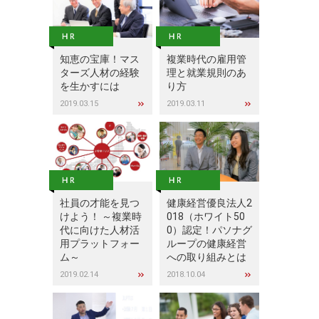
知恵の宝庫！マス
複業時代の雇用管
ターズ人材の経験
理と就業規則のあ
を生かすには
り方
2019.03.15
2019.03.11
社員の才能を見つ
健康経営優良法人2
けよう！ ～複業時
018（ホワイト50
代に向けた人材活
0）認定！パソナグ
用プラットフォー
ループの健康経営
ム～
への取り組みとは
2019.02.14
2018.10.04