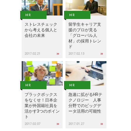
ストレスチェック
留学生キャリア支
から考える個人と
援のプロが見る
会社の未来
「グローバル人
材」の採用トレン
ド
2017.02.21
2017.02.13
ブラックボックス
急速に拡がるHRテ
をなくせ！日本企
クノロジー 人事
業が外国籍社員を
分野でのビッグデ
活かす3つのポイン
ータ活用の可能性
ト
2017.02.07
2017.01.27