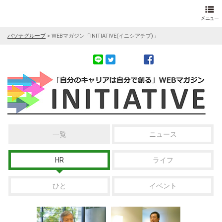
パソナグループ
>
WEBマガジン「INITIATIVE(イニシアチブ)」
一覧
ニュース
HR
ライフ
ひと
イベント