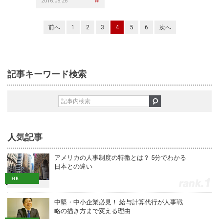
2016.08.26
前へ
1
2
3
4
5
6
次へ
記事キーワード検索
人気記事
アメリカの人事制度の特徴とは？ 5分でわかる
日本との違い
1
中堅・中小企業必見！ 給与計算代行が人事戦
略の描き方まで変える理由