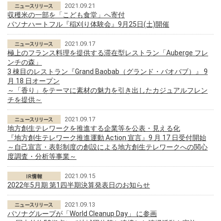
2021.09.21
収穫米の一部を「こども食堂」へ寄付
パソナハートフル『稲刈り体験会』9月25日(土)開催
2021.09.17
極上のフランス料理を提供する滞在型レストラン「Auberge フレ
ンチの森」
3 棟目のレストラン『Grand Baobab（グランド・バオバブ）』 9
月 18 日オープン
～「香り」をテーマに素材の魅力を引き出したカジュアルフレン
チを提供～
2021.09.17
地方創生テレワークを推進する企業等を公表・見える化
『地方創生テレワーク推進運動 Action 宣言』9 月 17 日受付開始
～自己宣言・表彰制度の創設による地方創生テレワークへの関心
度調査・分析等事業～
2021.09.15
2022年5月期 第1四半期決算発表日のお知らせ
2021.09.13
パソナグループが「World Cleanup Day」 に参画