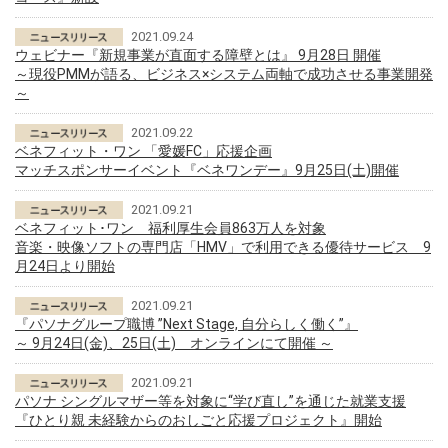
2021.09.24
ウェビナー『新規事業が直面する障壁とは』 9月28日 開催
～現役PMMが語る、ビジネス×システム両軸で成功させる事業開発
～
2021.09.22
ベネフィット・ワン 「愛媛FC」応援企画
マッチスポンサーイベント『ベネワンデー』9月25日(土)開催
2021.09.21
ベネフィット･ワン 福利厚生会員863万人を対象
音楽・映像ソフトの専門店「HMV」で利用できる優待サービス 9
月24日より開始
2021.09.21
『パソナグループ職博 ”Next Stage, 自分らしく働く”』
～ 9月24日(金)、25日(土) オンラインにて開催 ～
2021.09.21
パソナ シングルマザー等を対象に“学び直し”を通じた就業支援
『ひとり親 未経験からのおしごと応援プロジェクト』開始