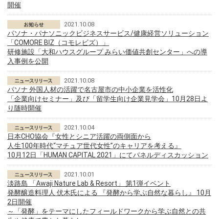
開催
2021.10.08
パソナ・パナソニックビジネスサービス/健康経営ソリューション
「COMORE BIZ（コモレビズ）」
研修施設「大和ハウスグループ みらい価値共創センター」への導
入事例を公開
2021.10.08
パソナ 外国人材の活躍で名古屋市の中小企業を活性化
「企業向けセミナー」及び「留学生向け企業見学会」10月28日よ
り随時開催
2021.10.04
日本CHO協会『女性とシニア活躍の両側面から
人生100年時代“マチュア世代女性”のキャリアを考える』
10月12日「HUMAN CAPITAL 2021」にてパネルディスカッション
2021.10.01
淡路島 「Awaji Nature Lab & Resort」 第1弾イベント
発酵醸造料理人 伏木氏による 『発酵から学ぶ自然な暮らし』 10月
2日開催
～「発酵」をテーマにしたフィールドワークから学ぶ自然との共