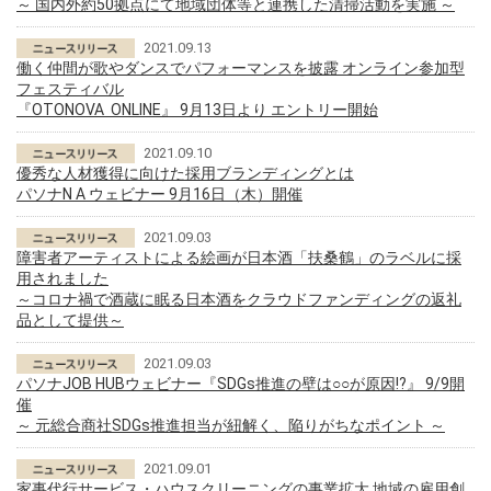
～ 国内外約50拠点にて地域団体等と連携した清掃活動を実施 ～
2021.09.13
働く仲間が歌やダンスでパフォーマンスを披露 オンライン参加型
フェスティバル
『OTONOVA ONLINE』 9月13日より エントリー開始
2021.09.10
優秀な人材獲得に向けた採用ブランディングとは
パソナN A ウェビナー 9月16日（木）開催
2021.09.03
障害者アーティストによる絵画が日本酒「扶桑鶴」のラベルに採
用されました
～コロナ禍で酒蔵に眠る日本酒をクラウドファンディングの返礼
品として提供～
2021.09.03
パソナJOB HUBウェビナー『SDGs推進の壁は○○が原因!?』 9/9開
催
～ 元総合商社SDGs推進担当が紐解く、陥りがちなポイント ～
2021.09.01
家事代行サービス・ハウスクリーニングの事業拡大 地域の雇用創