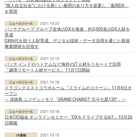
“個人自立社会”における新しい雇用のあり方を提案し「雇用DX」
を実現
2021.10.20
パソナグループ グループ全体のDXを推進 約3,000名のDX人財を
育成
DX時代を担う人財育成、デジタル技術・データ活用を通じた新規
事業開発を目指す
2021.10.19
パソナ インドやベトナムなど海外のIT人材をリモートで活用
『越境リモート人材サービス』 11月1日開始
2021.10.18
ドラゴンクエストコラボルーム『スライムのコクーン』11月6日オ
ープン
～ 淡路島 ニジゲンノモリ「GRAND CHARIOT 北斗七星135°」～
2021.10.18
日本CIO協会 オンラインセミナー『DXをドライブするIoT』10月26
日開催
2021.10.15