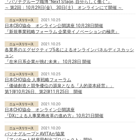
『パソナグループ職博 ”Next Stage, 自分らしく働く”』
～ 第2回：10月29日(金)、30日(土) オンラインにて開催 ～
2021.10.25
日本CBO協会 オンライン公開講座 10月28日開催
『新規事業戦略フォーラム 企業発イノベーションの極意』
2021.10.25
各業界のエグゼクティブ5名によるオンラインパネルディスカッシ
ョン
『在米日系企業が挑む未来』 10月28日 開催
2021.10.25
日本CHO協会 人事戦略フォーラム
「価値創造と競争優位の源泉となる『人的資本経営』」
第1弾10月26日、第2弾11月25日 開催
2021.10.20
日本CHO協会 オンライン公開講座
『DXによる人事業務改革の進め方』10月21日開催
2021.10.20
パソナグループとAVITAが協業
『アバター人材雇用創出プロジェクト』開始