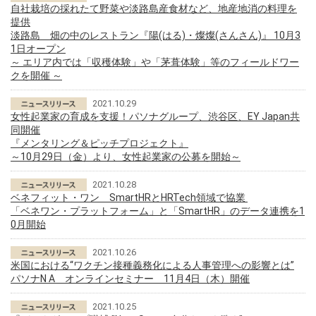
自社栽培の採れたて野菜や淡路島産食材など、地産地消の料理を
提供
淡路島 畑の中のレストラン『陽(はる)・燦燦(さんさん)』 10月3
1日オープン
～ エリア内では「収穫体験」や「茅葺体験」等のフィールドワー
クを開催 ～
2021.10.29
女性起業家の育成を支援！パソナグループ、渋谷区、EY Japan共
同開催
『メンタリング＆ピッチプロジェクト』
～10月29日（金）より、女性起業家の公募を開始～
2021.10.28
ベネフィット・ワン SmartHRとHRTech領域で協業
「ベネワン・プラットフォーム」と「SmartHR」のデータ連携を1
0月開始
2021.10.26
米国における“ワクチン接種義務化による人事管理への影響とは”
パソナN A オンラインセミナー 11月4日（木）開催
2021.10.25