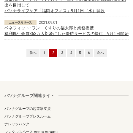
出を目指して
パソナライフケア「福岡オフィス」9月1日（水）開設
2021.09.01
ベネフィット･ワン くすりの福太郎と業務提携
福利厚生会員863万人対象にした優待サービスの提供 9月1日開始
前へ
1
2
3
4
5
6
次へ
パソナグループ関連サイト
パソナグループの起業家支援
パソナグループプレスルーム
ナレッジバンク
レンタルスペース Annex Aoyama