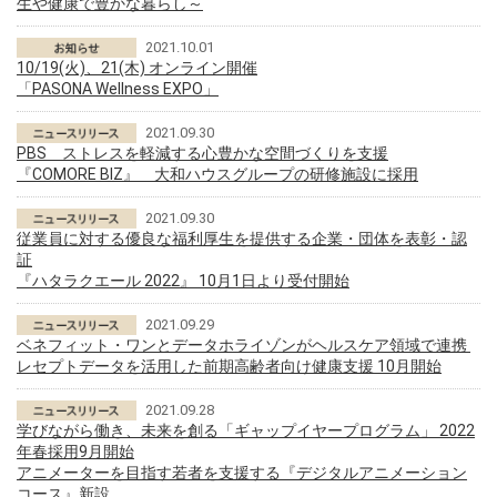
生や健康で豊かな暮らし～
2021.10.01
10/19(火)、21(木) オンライン開催
「PASONA Wellness EXPO」
2021.09.30
PBS ストレスを軽減する心豊かな空間づくりを支援
『COMORE BIZ』 大和ハウスグループの研修施設に採用
2021.09.30
従業員に対する優良な福利厚生を提供する企業・団体を表彰・認
証
『ハタラクエール 2022』 10月1日より受付開始
2021.09.29
ベネフィット・ワンとデータホライゾンがヘルスケア領域で連携
レセプトデータを活用した前期高齢者向け健康支援 10月開始
2021.09.28
学びながら働き、未来を創る「ギャップイヤープログラム」 2022
年春採用9月開始
アニメーターを目指す若者を支援する『デジタルアニメーション
コース』新設