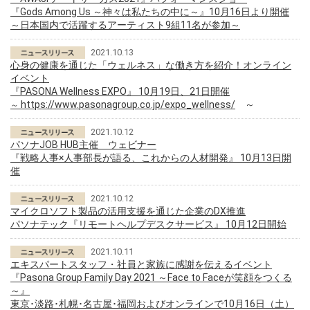
『Gods Among Us ～神々は私たちの中に～』10月16日より開催
～日本国内で活躍するアーティスト9組11名が参加～
2021.10.13
心身の健康を通じた「ウェルネス」な働き方を紹介！オンライン
イベント
『PASONA Wellness EXPO』 10月19日、21日開催
https://www.pasonagroup.co.jp/expo_wellness/
～
～
2021.10.12
パソナJOB HUB主催 ウェビナー
『戦略人事×人事部長が語る、これからの人材開発』 10月13日開
催
2021.10.12
マイクロソフト製品の活用支援を通じた企業のDX推進
パソナテック『リモートヘルプデスクサービス』 10月12日開始
2021.10.11
エキスパートスタッフ・社員と家族に感謝を伝えるイベント
『Pasona Group Family Day 2021 ～Face to Faceが笑顔をつくる
～』
東京･淡路･札幌･名古屋･福岡およびオンラインで10月16日（土）